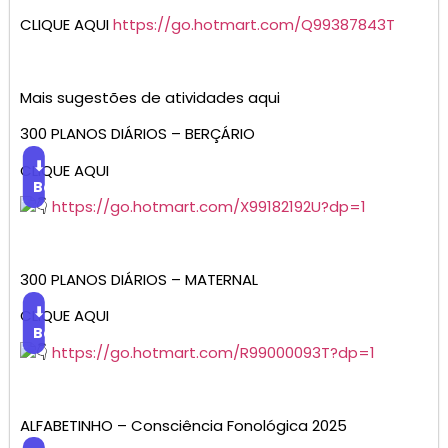
CLIQUE AQUI
https://go.hotmart.com/Q99387843T
Mais sugestões de atividades aqui
300 PLANOS DIÁRIOS – BERÇÁRIO
⬇
CLIQUE AQUI
Baixar
https://go.hotmart.com/X99182192U?dp=1
300 PLANOS DIÁRIOS – MATERNAL
⬇
CLIQUE AQUI
Baixar
https://go.hotmart.com/R99000093T?dp=1
ALFABETINHO – Consciência Fonológica 2025