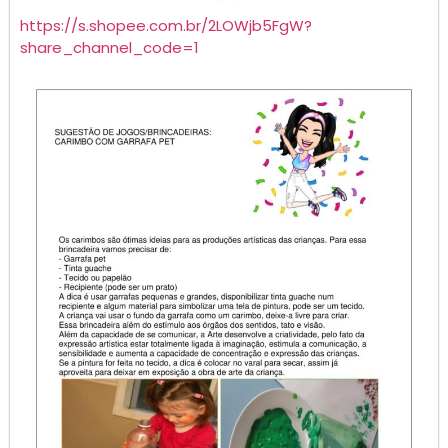
https://s.shopee.com.br/2LOWjb5FgW?
share_channel_code=1