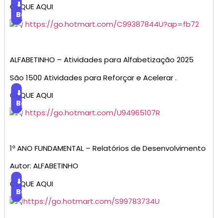
⬇
CLIQUE AQUI
Baixar
https://go.hotmart.com/C99387844U?ap=fb72
ALFABETINHO – Atividades para Alfabetização 2025
São 1500 Atividades para Reforçar e Acelerar .
⬇
CLIQUE AQUI
Baixar
https://go.hotmart.com/U94965107R
1º ANO FUNDAMENTAL – Relatórios de Desenvolvimento
Autor: ALFABETINHO
⬇
CLIQUE AQUI
Baixar
https://go.hotmart.com/S99783734U