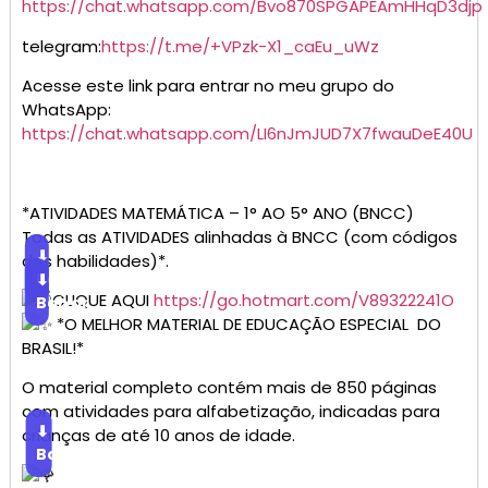
https://chat.whatsapp.com/Bvo870SPGAPEAmHHqD3djp
telegram:
https://t.me/+VPzk-X1_caEu_uWz
Acesse este link para entrar no meu grupo do
WhatsApp:
https://chat.whatsapp.com/LI6nJmJUD7X7fwauDeE40U
*ATIVIDADES MATEMÁTICA – 1° AO 5° ANO (BNCC)
Todas as ATIVIDADES alinhadas à BNCC (com códigos
⬇
das habilidades)*.
Baixar
⬇
CLIQUE AQUI
https://go.hotmart.com/V89322241O
Baixar
*O MELHOR MATERIAL DE EDUCAÇÃO ESPECIAL DO
BRASIL!*
O material completo contém mais de 850 páginas
com atividades para alfabetização, indicadas para
⬇
crianças de até 10 anos de idade.
Baixar