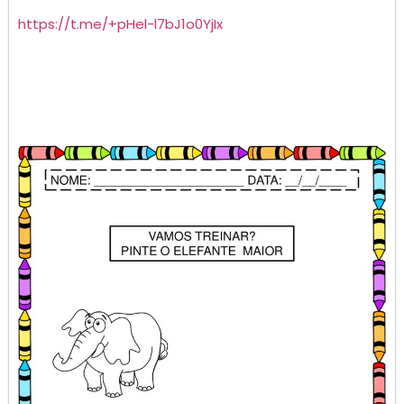
https://t.me/+pHel-l7bJ1o0YjIx