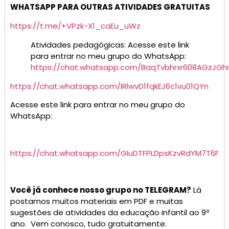
WHATSAPP PARA OUTRAS ATIVIDADES GRATUITAS
https://t.me/+VPzk-X1_caEu_uWz
Atividades pedagógicas: Acesse este link
para entrar no meu grupo do WhatsApp:
https://chat.whatsapp.com/BaqTvbhrxr608AGzJGh
https://chat.whatsapp.com/IRlwvD1fqkEJ6c1vu01QYn
Acesse este link para entrar no meu grupo do
WhatsApp:
https://chat.whatsapp.com/GIuDTFPLDpsKzvRdYM7T6F
Você já conhece nosso grupo no TELEGRAM?
Lá
postamos muitos materiais em PDF e muitas
sugestões de atividades da educação infantil ao 9º
ano. Vem conosco, tudo gratuitamente.