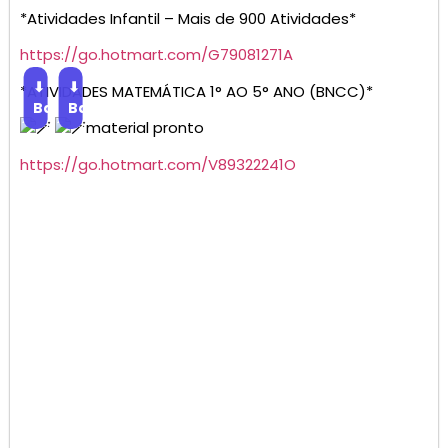
*Atividades Infantil – Mais de 900 Atividades*
https://go.hotmart.com/G79081271A
⬇
⬇
*ATIVIDADES MATEMÁTICA 1° AO 5° ANO (BNCC)*
Baixar
Baixar
material pronto
https://go.hotmart.com/V89322241O