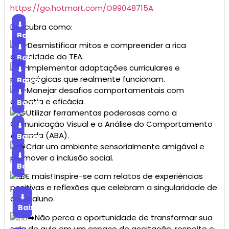
https://go.hotmart.com/O99048715A
⬇
Descubra como:
Baixar
Desmistificar mitos e compreender a rica
⬇
diversidade do TEA.
Baixar
Implementar adaptações curriculares e
⬇
pedagógicas que realmente funcionam.
Baixar
Manejar desafios comportamentais com
⬇
empatia e eficácia.
Baixar
Utilizar ferramentas poderosas como a
Comunicação Visual e a Análise do Comportamento
⬇
Aplicada (ABA).
Baixar
Criar um ambiente sensorialmente amigável e
⬇
promover a inclusão social.
Baixar
E mais! Inspire-se com relatos de experiências
positivas e reflexões que celebram a singularidade de
⬇
cada aluno.
Baixar
Não perca a oportunidade de transformar sua
sala de aula em um espaço de aceitação, respeito e