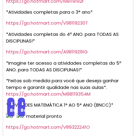
https://go.hotmart.com/I98119192F
*Atividades completas para o 3° ano*
https://go.hotmart.com/V98119230T
*Atividades completas do 4º ANO. para TODAS AS
DISCIPLINAS!*
https://go.hotmart.com/A98119291G
*Imagine ter acesso a atividades completas do 5º
ANO. para TODAS AS DISCIPLINAS!*
*Feitas sob medida para você que deseja ganhar
tempo e garantir qualidade nas suas aulas*.
https://go.hotmart.com/M98119354M
⬇
⬇
*ATIVIDADES MATEMÁTICA 1° AO 5° ANO (BNCC)*
Baixar
Baixar
material pronto
https://go.hotmart.com/V89322241O