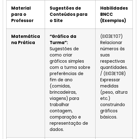
Material
Sugestões de
Habilidades
para o
Conteúdos para
BNCC
Professor
o Site
(Exemplos)
Matemática
“Gráfico da
(EI03ET07)
na Prática
Turma”:
Relacionar
Sugestões de
números às
como criar
suas
gráficos simples
respectivas
com a turma sobre
quantidades.
preferências de
/ (EI03ET08)
fim de ano
Expressar
(comidas,
medidas
brincadeiras,
(peso, altura
viagens) para
etc.)
trabalhar
construindo
contagem,
gráficos
comparação e
básicos.
representação de
dados.