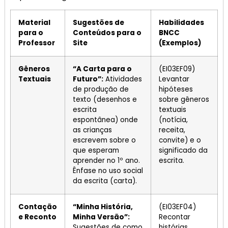
Material
Sugestões de
Habilidades
para o
Conteúdos para o
BNCC
Professor
Site
(Exemplos)
Gêneros
“A Carta para o
(EI03EF09)
Textuais
Futuro”:
Atividades
Levantar
de produção de
hipóteses
texto (desenhos e
sobre gêneros
escrita
textuais
espontânea) onde
(notícia,
as crianças
receita,
escrevem sobre o
convite) e o
que esperam
significado da
aprender no 1º ano.
escrita.
Ênfase no uso social
da escrita (carta).
Contação
“Minha História,
(EI03EF04)
e Reconto
Minha Versão”:
Recontar
Sugestões de como
histórias