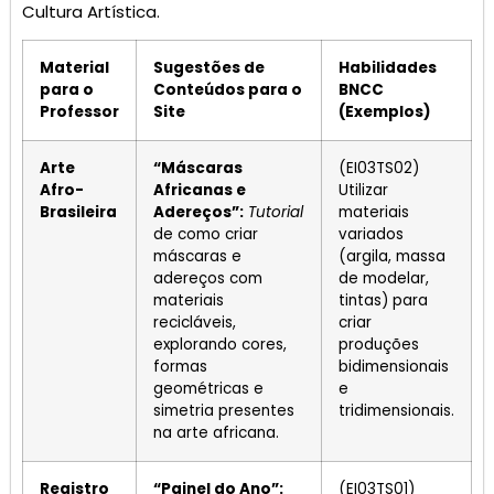
Cultura Artística.
Material
Sugestões de
Habilidades
para o
Conteúdos para o
BNCC
Professor
Site
(Exemplos)
Arte
“Máscaras
(EI03TS02)
Afro-
Africanas e
Utilizar
Brasileira
Adereços”:
Tutorial
materiais
de como criar
variados
máscaras e
(argila, massa
adereços com
de modelar,
materiais
tintas) para
recicláveis,
criar
explorando cores,
produções
formas
bidimensionais
geométricas e
e
simetria presentes
tridimensionais.
na arte africana.
Registro
“Painel do Ano”:
(EI03TS01)