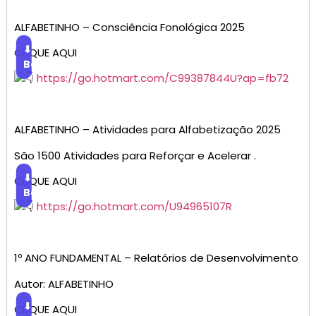
ALFABETINHO – Consciência Fonológica 2025
⬇
CLIQUE AQUI
Baixar
https://go.hotmart.com/C99387844U?ap=fb72
ALFABETINHO – Atividades para Alfabetização 2025
São 1500 Atividades para Reforçar e Acelerar .
⬇
CLIQUE AQUI
Baixar
https://go.hotmart.com/U94965107R
1º ANO FUNDAMENTAL – Relatórios de Desenvolvimento
Autor: ALFABETINHO
⬇
CLIQUE AQUI