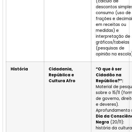
(cálculo de
descontos simples
consumo (uso de
frações e decima
em receitas ou
medidas) e
interpretação de
gráficos/tabelas
(pesquisas de
opinião na escola)
História
Cidadania,
“O que é ser
República e
Cidadão na
Cultura Afro
República?”:
Material de pesqu
sobre o 15/11 (for
de governo, direi
e deveres).
Aprofundamento 
Dia da Consciên
Negra
(20/11):
história da cultura