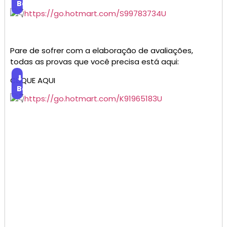
Baixar
https://go.hotmart.com/S99783734U
Pare de sofrer com a elaboração de avaliações,
todas as provas que você precisa está aqui:
⬇
CLIQUE AQUI
Baixar
https://go.hotmart.com/K91965183U