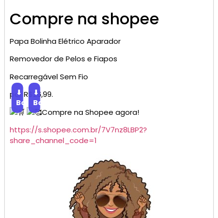
Compre na shopee
Papa Bolinha Elétrico Aparador
Removedor de Pelos e Fiapos
Recarregável Sem Fio
⬇
⬇
por R$26,99.
Baixar
Baixar
Compre na Shopee agora!
https://s.shopee.com.br/7V7nz8LBP2?
share_channel_code=1