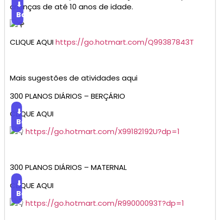
⬇
crianças de até 10 anos de idade.
Baixar
CLIQUE AQUI
https://go.hotmart.com/Q99387843T
Mais sugestões de atividades aqui
300 PLANOS DIÁRIOS – BERÇÁRIO
⬇
CLIQUE AQUI
Baixar
https://go.hotmart.com/X99182192U?dp=1
300 PLANOS DIÁRIOS – MATERNAL
⬇
CLIQUE AQUI
Baixar
https://go.hotmart.com/R99000093T?dp=1