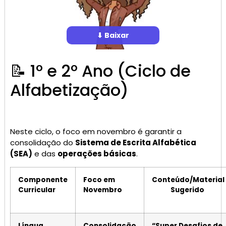
⬇ Baixar
📝 1º e 2º Ano (Ciclo de
Alfabetização)
Neste ciclo, o foco em novembro é garantir a
consolidação do
Sistema de Escrita Alfabética
(SEA)
e das
operações básicas
.
Componente
Foco em
Conteúdo/Material
Curricular
Novembro
Sugerido
Língua
Consolidação
“Super Desafios de