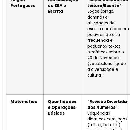
Portuguesa
do SEA e
Leitura/Escrita”:
Escrita
Jogos (bingo,
dominó) e
atividades de
escrita com foco em
palavras de alta
frequência e
pequenos textos
temáticos sobre o
20 de Novembro
(vocabulário ligado
à diversidade e
cultura).
Matemática
Quantidades
“Revisão Divertida
e Operações
dos Números”:
Básicas
Sequências
didáticas com jogos
(trilhas, baralho)