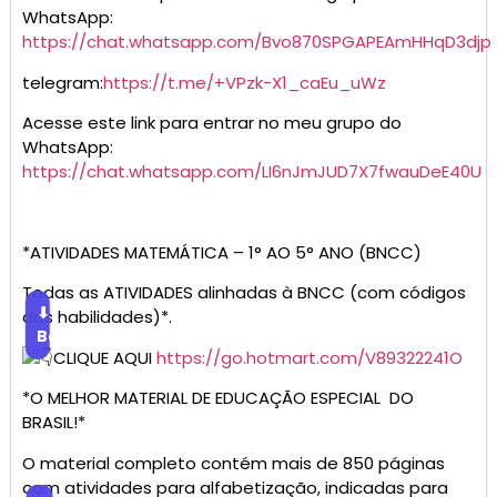
WhatsApp:
https://chat.whatsapp.com/Bvo870SPGAPEAmHHqD3djp
telegram:
https://t.me/+VPzk-X1_caEu_uWz
Acesse este link para entrar no meu grupo do
WhatsApp:
https://chat.whatsapp.com/LI6nJmJUD7X7fwauDeE40U
*ATIVIDADES MATEMÁTICA – 1° AO 5° ANO (BNCC)
Todas as ATIVIDADES alinhadas à BNCC (com códigos
⬇
das habilidades)*.
Baixar
CLIQUE AQUI
https://go.hotmart.com/V89322241O
*O MELHOR MATERIAL DE EDUCAÇÃO ESPECIAL DO
BRASIL!*
O material completo contém mais de 850 páginas
com atividades para alfabetização, indicadas para