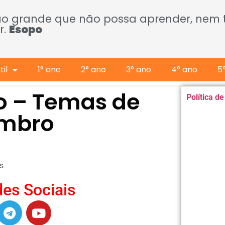
ão grande que não possa aprender, nem
r.
Esopo
il
1° ano
2° ano
3° ano
4° ano
5
ano – Temas de
Política d
embro
s
es Sociais