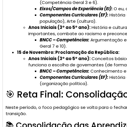
(Competência Geral 3 e 6).
Eixos/Campos de Experiência (EI):
O eu, 
Componentes Curriculares (EF):
História 
população), Arte (cultura).
Anos Iniciais (3º ao 5º ano):
História e cultur
importantes, combate ao racismo e preconce
BNCC – Competências:
Argumentação e 
Geral 7 e 10).
15 de Novembro: Proclamação da República:
Anos Iniciais (3º ao 5º ano):
Conceitos básico
funciona a escolha de governantes (de forma 
BNCC – Competências:
Conhecimento e C
Componentes Curriculares (EF):
História
(organização política).
🎯 Reta Final: Consolidaçã
Neste período, o foco pedagógico se volta para o fech
transição.
📚 Consolidação das Aprendi