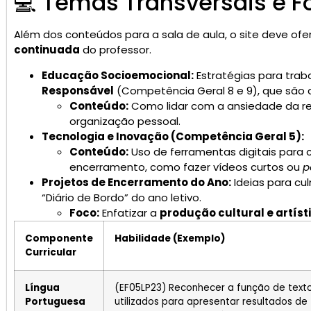
💻 Temas Transversais e 
Além dos conteúdos para a sala de aula, o site deve ofe
continuada
do professor.
Educação Socioemocional:
Estratégias para trab
Responsável
(Competência Geral 8 e 9), que são cr
Conteúdo:
Como lidar com a ansiedade da re
organização pessoal.
Tecnologia e Inovação (Competência Geral 5):
Conteúdo:
Uso de ferramentas digitais para 
encerramento, como fazer vídeos curtos ou
p
Projetos de Encerramento do Ano:
Ideias para cu
“Diário de Bordo” do ano letivo.
Foco:
Enfatizar a
produção cultural e artíst
Componente
Habilidade (Exemplo)
Curricular
Língua
(EF05LP23) Reconhecer a função de text
Portuguesa
utilizados para apresentar resultados de