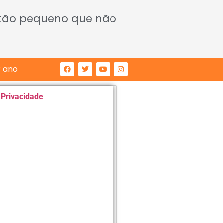
 tão pequeno que não
° ano
e Privacidade