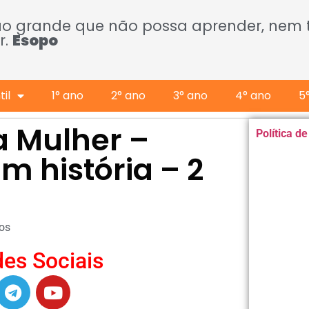
ão grande que não possa aprender, nem
r.
Esopo
il
1° ano
2° ano
3° ano
4° ano
5
a Mulher –
Política d
m história – 2
os
es Sociais