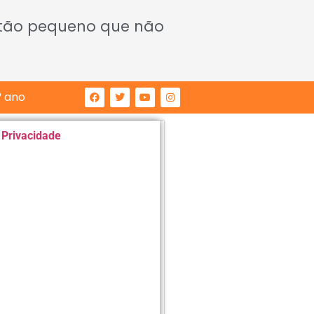
 tão pequeno que não
° ano
e Privacidade