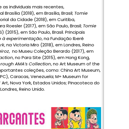
 as individuais mais recentes,
l Brasília (2018), em Brasília, Brasil;
Tomie
orial da Cidade (2018), em Curitiba,
ara Roesler (2017), em São Paulo, Brasil;
Tomie
(2015), em São Paulo, Brasil. Principais
ão à experimentação
, na Fundação Iberê
rk
, na Victoria Miro (2018), em Londres, Reino
iroz
, no Museu Coleção Berardo (2017), em
action
, no Para Site (2015), em Hong Kong,
hrough AMA’s Collection
, no Art Museum of the
importantes coleções, como: China Art Museum,
CPPC), Caracas, Venezuela; M+ Museum for
 Art, Nova York, Estados Unidos; Pinacoteca do
 Londres, Reino Unido.