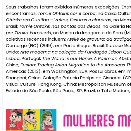
Seus trabalhos foram exibidos inúmeras exposições. Entre
encontramos,
Tomie Ohtake: cor e corpo
, na Caixa Cultura
Ohtake em Curitiba – Vultos, fissuras e clareiras
, no Mem
Brasil;
Tomie Ohtake: nas pontas dos dedos
, na Galeria N
por Tizuka Yamasaki
, no Museu da Imagem e do Som (MIS) 
coletivas recentes incluem:
Ateliê de gravura: da tradiç
Camargo (FIC) (2019), em Porto Alegre, Brasil;
Surface
Wo
Unido;
Arte moderna na coleção da Fundação Edson Que
Lisboa, Portugal;
The World is our Home.
A Poem on Abstr
China;
Fusion: Tracing Asian Migration to the Americas T
Americas (2013), em Washington, EUA. Possui obras em 
Shanghai, China; Coleção Patricia Phelps de Cisneros (
Visual Culture, Hong Kong, China; Metropolitan Museum of
Estado de São Paulo, São Paulo, SP, Brazil; e Tate Modern,