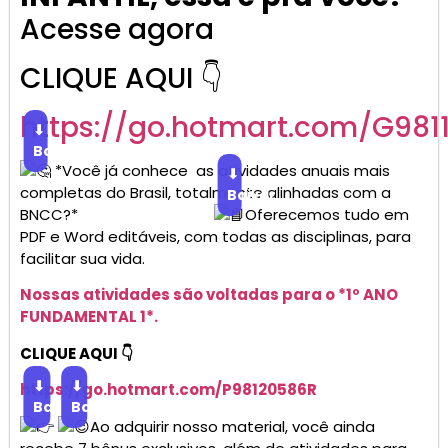
Acesse agora
CLIQUE AQUI 👇
https://go.
hotmart
.com/G981
⬇
Baixar
*Você já conhece as atividades anuais mais
⬇
completas do Brasil, totalmente alinhadas com a
Baixar
BNCC?*
Oferecemos tudo em
PDF e Word editáveis, com todas as disciplinas, para
facilitar sua vida.
Nossas atividades são voltadas para o *1º ANO
FUNDAMENTAL 1*.
CLIQUE AQUI 👇
⬇
⬇
https://go.
hotmart
.com/P98120586R
Baixar
Baixar
Ao adquirir nosso material, você ainda