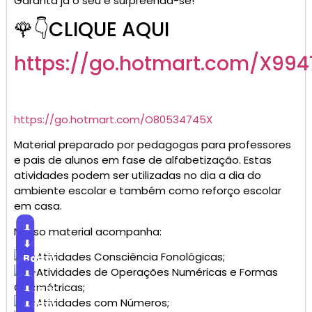
Garanta já o seu e surpreenda-se!
🌹👇CLIQUE AQUI
https://go.hotmart.com/X99
https://go.hotmart.com/O80534745X
Material preparado por pedagogas para professores
e pais de alunos em fase de alfabetização. Estas
atividades podem ser utilizadas no dia a dia do
ambiente escolar e também como reforço escolar
em casa.
⬇
Nosso material acompanha:
Baixar
⬇
Atividades Consciência Fonológicas;
Baixar
Atividades de Operações Numéricas e Formas
⬇
Geométricas;
Baixar
⬇
Atividades com Números;
Baixar
⬇