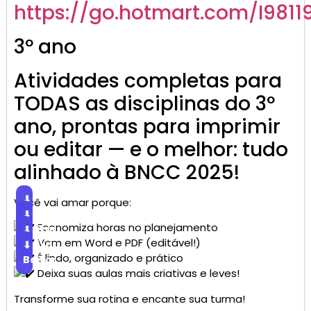
https://go.
hotmart
.com/I9811
3º ano
Atividades completas para
TODAS as disciplinas do 3º
ano, prontas para imprimir
ou editar — e o melhor: tudo
alinhado à BNCC 2025!
⬇
Você vai amar porque:
Baixar
⬇
Economiza horas no planejamento
Baixar
⬇
Vem em Word e PDF (editável!)
Baixar
⬇
É lindo, organizado e prático
Baixar
Deixa suas aulas mais criativas e leves!
Transforme sua rotina e encante sua turma!