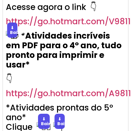
Acesse agora o link 👇
https://go.
hotmart
.com/V981
⬇
Baixar
*Atividades incríveis
em PDF para o 4º ano, tudo
pronto para imprimir e
usar*
👇
https://go.
hotmart
.com/A981
*Atividades prontas do 5°
ano*
⬇
⬇
Baixar
Baixar
Clique