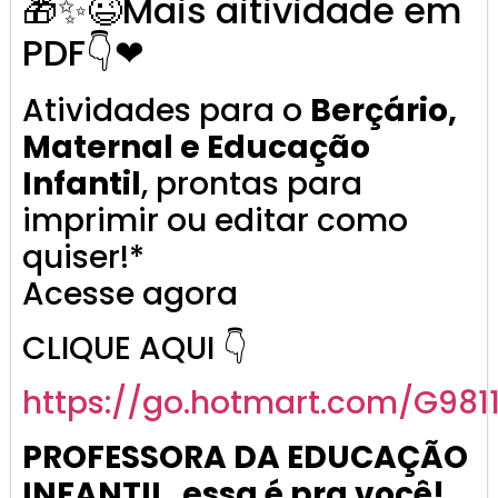
🎁✨😉Mais aitividade em
PDF👇❤
Atividades para o
Berçário,
Maternal e Educação
Infantil
, prontas para
imprimir ou editar como
quiser!*
Acesse agora
CLIQUE AQUI 👇
https://go.
hotmart
.com/G981
PROFESSORA DA EDUCAÇÃO
INFANTIL, essa é pra você!