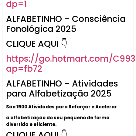
dp=1
ALFABETINHO – Consciência
Fonológica 2025
CLIQUE AQUI 👇
https://go.hotmart.com/C99
ap=fb72
ALFABETINHO – Atividades
para Alfabetização 2025
São 1500 Atividades
para R
eforçar
e A
celerar
a alf
abetização
do seu pequeno de forma
divertida e eficiente.
CLIQUE AQUI 👇