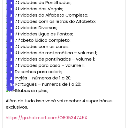
Atividades de Pontilhados;
Baixar
⬇
Atividades das Vogais;
Baixar
⬇
Atividades do Alfabeto Completo;
Baixar
⬇
Atividades com as letras do Alfabeto;
Baixar
⬇
Atividades Diversas;
Baixar
⬇
Atividades Ligue os Pontos;
Baixar
⬇
Alfabeto lúdico completo;
Baixar
⬇
Atividades com as cores;
Baixar
⬇
Atividades de matemática – volume 1;
Baixar
⬇
Atividades de pontilhados – volume 1;
Baixar
⬇
Atividades para casa – volume 1;
Baixar
⬇
Desenhos para colorir;
Baixar
⬇
Inglês – números de 1 a 20;
Baixar
⬇
Português – números de 1 a 20;
Baixar
Silabas simples;
Além de tudo isso você vai receber 4 super bônus
exclusivos.
https://go.hotmart.com/O80534745X