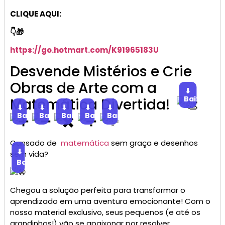
CLIQUE AQUI:
👇🎁
https://go.hotmart.com/K91965183U
Desvende Mistérios e Crie
Obras de Arte com a
⬇
Baixar
Matemática Divertida!
⬇
⬇
⬇
⬇
⬇
Baixar
Baixar
Baixar
Baixar
Baixar
Cansado de
matemática
sem graça e desenhos
⬇
sem vida?
Baixar
Chegou a solução perfeita para transformar o
aprendizado em uma aventura emocionante! Com o
nosso material exclusivo, seus pequenos (e até os
grandinhos!) vão se apaixonar por resolver