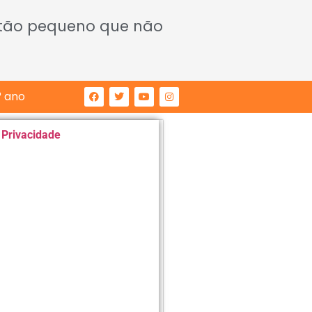
 tão pequeno que não
° ano
e Privacidade