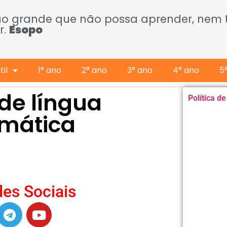
ão grande que não possa aprender, nem
r.
Esopo
il
1° ano
2° ano
3° ano
4° ano
5
 de língua
Política d
mática
es Sociais