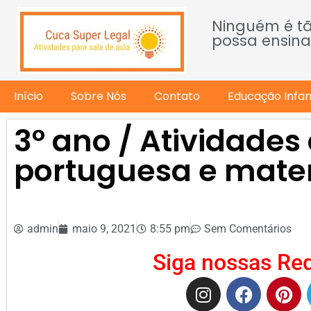
Ninguém é t
possa ensina
Início
Sobre Nós
Contato
Educação Infant
3º ano / Atividades
portuguesa e mate
admin
maio 9, 2021
8:55 pm
Sem Comentários
Siga nossas Red