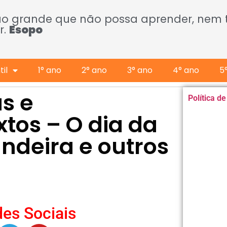
ão grande que não possa aprender, nem
r.
Esopo
il
1° ano
2° ano
3° ano
4° ano
5
as e
Política d
xtos – O dia da
ndeira e outros
es Sociais