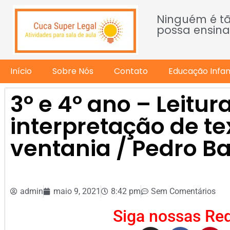
Ninguém é t
possa ensina
Início
Sobre Nós
Contato
Educação Infant
3º e 4º ano – Leitur
interpretação de te
ventania / Pedro Ba
admin
maio 9, 2021
8:42 pm
Sem Comentários
Siga nossas Red