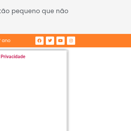
 tão pequeno que não
° ano
e Privacidade