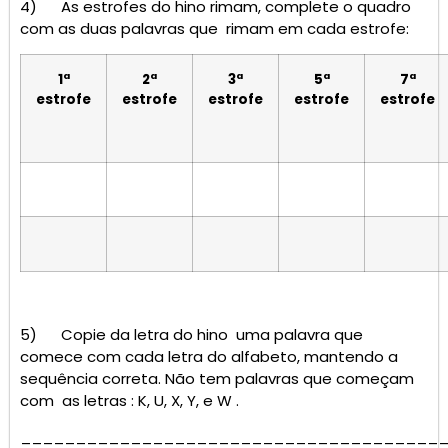
4) As estrofes do hino rimam, complete o quadro
com as duas palavras que rimam em cada estrofe:
1ª
2ª
3ª
5ª
7ª
estrofe
estrofe
estrofe
estrofe
estrofe
5) Copie da letra do hino uma palavra que
comece com cada letra do alfabeto, mantendo a
sequência correta. Não tem palavras que começam
com as letras : K, U, X, Y, e W .
______________________________________