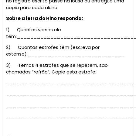
no registro escrito passe na lousa ou entregue uma
cópia para cada aluno.
Sobre a letra do Hino responda:
1) Quantos versos ele
tem:___________________________________
2) Quantas estrofes têm (escreva por
extenso):_____________________________
3) Temos 4 estrofes que se repetem, são
chamadas “refrão”, Copie esta estrofe:
______________________________________
______________________________________
______________________________________
______________________________________