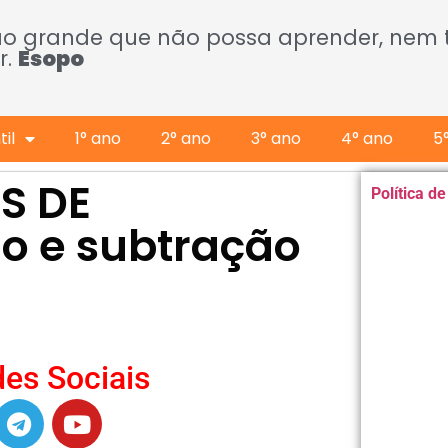
ão grande que não possa aprender, nem
r.
Esopo
il
1° ano
2° ano
3° ano
4° ano
5
S DE
Política d
o e subtração
es Sociais