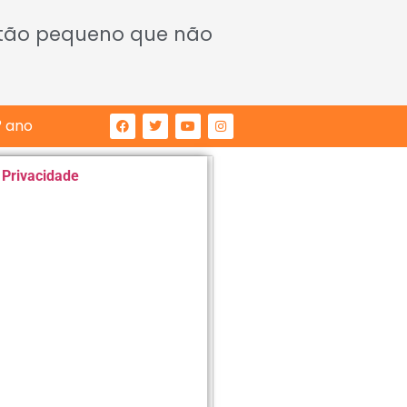
 tão pequeno que não
° ano
e Privacidade