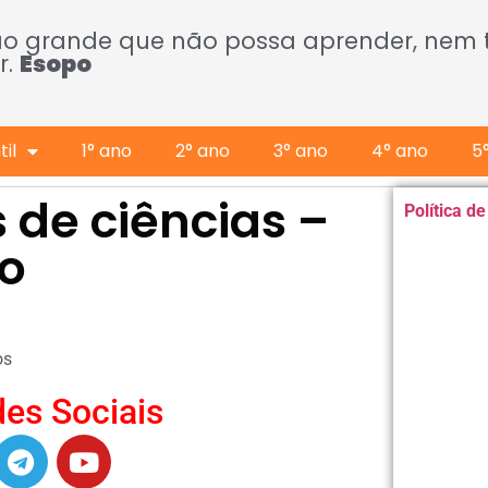
ão grande que não possa aprender, nem
r.
Esopo
il
1° ano
2° ano
3° ano
4° ano
5
 de ciências –
Política d
io
os
es Sociais