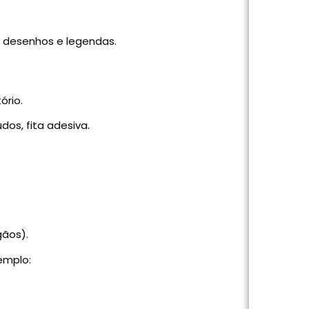
m desenhos e legendas.
ório.
dos, fita adesiva.
ãos).
emplo: