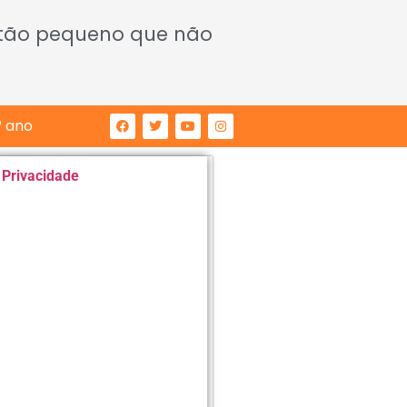
 tão pequeno que não
° ano
e Privacidade