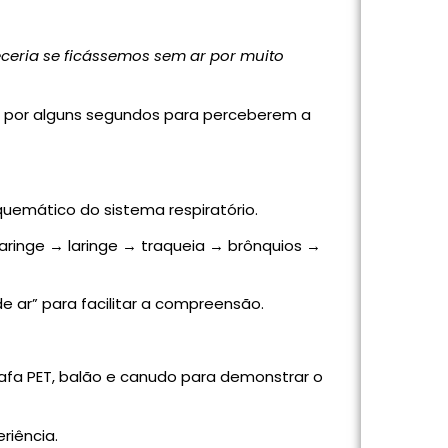
ceria se ficássemos sem ar por muito
o por alguns segundos para perceberem a
uemático do sistema respiratório.
faringe → laringe → traqueia → brônquios →
 ar” para facilitar a compreensão.
fa PET, balão e canudo para demonstrar o
iência.