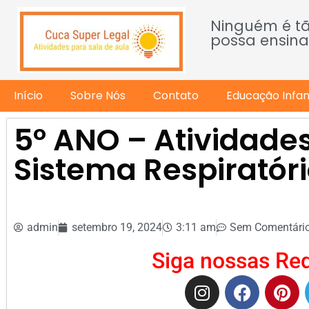
Ninguém é t
possa ensina
Início
Sobre Nós
Contato
Educação Infant
5º ANO – Atividades
Sistema Respiratór
admin
setembro 19, 2024
3:11 am
Sem Comentári
Siga nossas Red