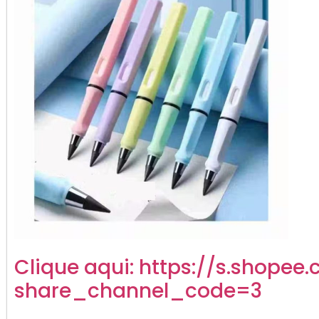
Clique aqui:
https://s.shopee.
share_channel_code=3