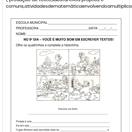
comuns,atividadesdematemáticaenvolvendoamultiplic