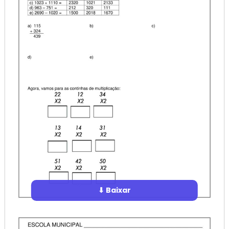
⬇ Baixar