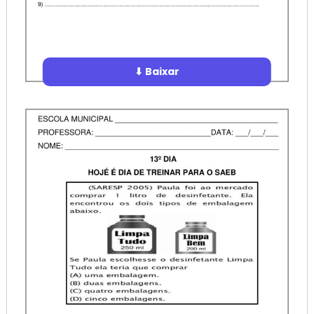
⬇ Baixar