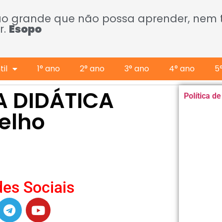
ão grande que não possa aprender, nem
r.
Esopo
il
1° ano
2° ano
3° ano
4° ano
5
A DIDÁTICA
Política d
elho
es Sociais