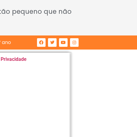
 tão pequeno que não
° ano
e Privacidade