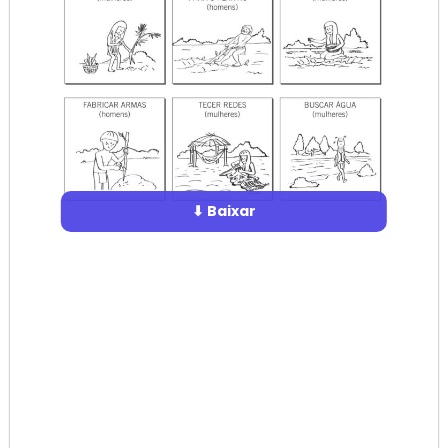
⬇ Baixar