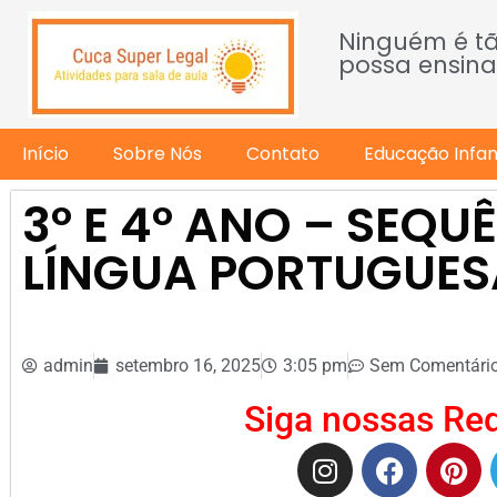
Ninguém é t
possa ensina
Início
Sobre Nós
Contato
Educação Infant
3º E 4º ANO – SEQU
LÍNGUA PORTUGUES
admin
setembro 16, 2025
3:05 pm
Sem Comentári
Siga nossas Red