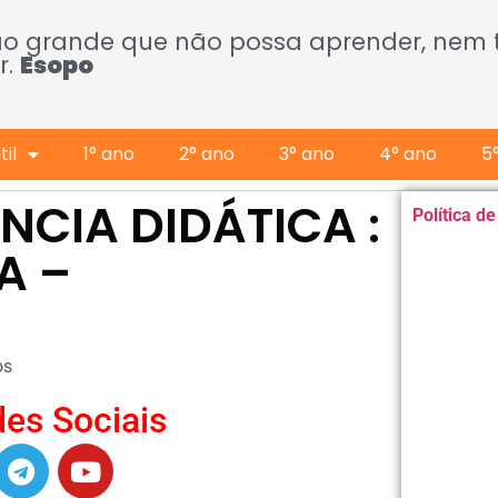
ão grande que não possa aprender, nem
r.
Esopo
il
1° ano
2° ano
3° ano
4° ano
5
ÊNCIA DIDÁTICA :
Política d
A –
os
es Sociais