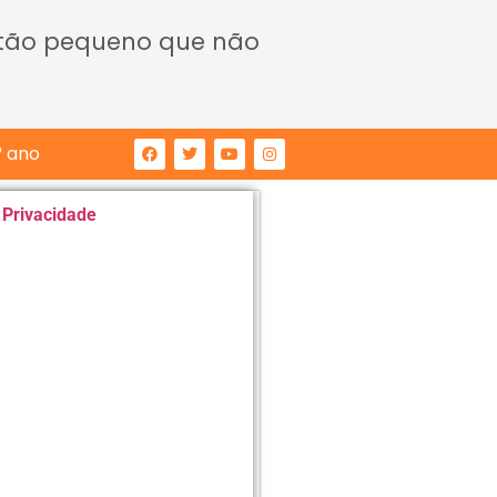
 tão pequeno que não
° ano
e Privacidade