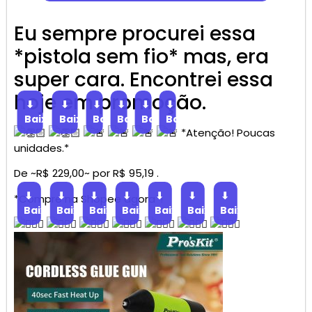
Eu sempre procurei essa
*pistola sem fio* mas, era
super cara. Encontrei essa
hoje em promoção.
⬇
⬇
⬇
⬇
⬇
⬇
Baixar
Baixar
Baixar
Baixar
Baixar
Baixar
*Atenção! Poucas
unidades.*
De ~R$ 229,00~ por R$ 95,19 .
⬇
⬇
⬇
⬇
⬇
⬇
⬇
*Compre na Shopee agora*!
Baixar
Baixar
Baixar
Baixar
Baixar
Baixar
Baixar