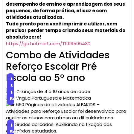
desempenho de ensino e aprendizagem dos seus
pequenos, de forma prática, eficaz e com
atividades atualizadas.
Tudo pronto para você imprimir e utilizar, sem
precisar perder tempo criando seus materiais do
absoluto zero!
https://go.hotmart.com/T101950543D
Combo de Atividades
Reforço Escolar Pré
Escola ao 5° ano
⬇
Baixar
⬇
Crianças de 4 á 10 anos de idade.
Baixar
⬇
Língua Portuguesa e Matemática
Baixar
660 Páginas de atividades ALFAKIDS –
Atividades para Reforço Escolar foi desenvolvido para
auxiliar os alunos com atraso ou dificuldade nos
conteúdos aplicados. Auxiliando na fixação dos
⬇
conteúdos estudados.
Baixar