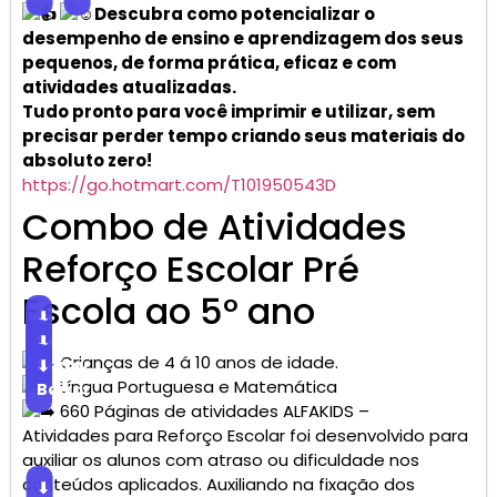
Descubra como potencializar o
desempenho de ensino e aprendizagem dos seus
pequenos, de forma prática, eficaz e com
atividades atualizadas.
Tudo pronto para você imprimir e utilizar, sem
precisar perder tempo criando seus materiais do
absoluto zero!
https://go.hotmart.com/T101950543D
Combo de Atividades
Reforço Escolar Pré
Escola ao 5° ano
⬇
Baixar
⬇
Crianças de 4 á 10 anos de idade.
Baixar
⬇
Língua Portuguesa e Matemática
Baixar
660 Páginas de atividades ALFAKIDS –
Atividades para Reforço Escolar foi desenvolvido para
auxiliar os alunos com atraso ou dificuldade nos
conteúdos aplicados. Auxiliando na fixação dos
⬇