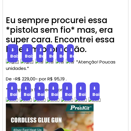
Eu sempre procurei essa
*pistola sem fio* mas, era
super cara. Encontrei essa
hoje em promoção.
⬇
⬇
⬇
⬇
⬇
⬇
Baixar
Baixar
Baixar
Baixar
Baixar
Baixar
*Atenção! Poucas
unidades.*
De ~R$ 229,00~ por R$ 95,19 .
⬇
⬇
⬇
⬇
⬇
⬇
⬇
*Compre na Shopee agora*!
Baixar
Baixar
Baixar
Baixar
Baixar
Baixar
Baixar