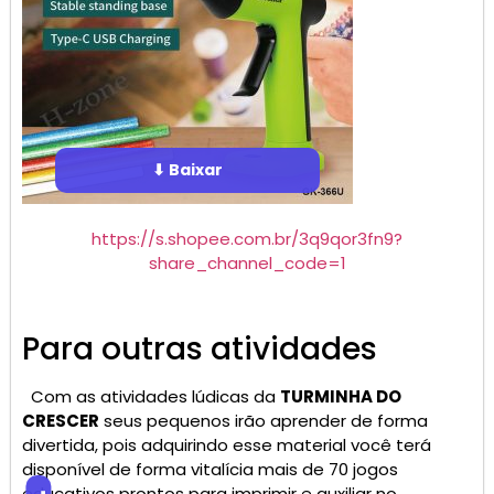
⬇ Baixar
https://s.shopee.com.br/3q9qor3fn9?
share_channel_code=1
Para outras atividades
Com as atividades lúdicas da
TURMINHA DO
CRESCER
seus pequenos irão aprender de forma
divertida, pois adquirindo esse material você terá
disponível de forma vitalícia mais de 70 jogos
educativos prontos para imprimir e auxiliar no