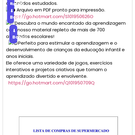
conteúdos estudados.
Baixar
Arquivo em PDF pronto para impressão.
⬇
https://go.hotmart.com/S101950626O
Baixar
Descubra o mundo encantado da aprendizagem
com nosso material repleto de mais de 700
⬇
atividades escolares!
Baixar
Perfeito para estimular a aprendizagem e o
desenvolvimento de crianças da educação infantil e
anos iniciais.
Ele oferece uma variedade de jogos, exercícios
interativos e projetos criativos que tornam o
aprendizado divertido e envolvente.
https://go.hotmart.com/Q101950709Q