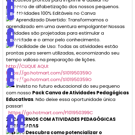
⬇
processo de alfabetização dos nossos pequenos.
Baixar
⬇
Atividades 100% Editáveis no Canva
Baixar
Aprendizado Divertido: Transformamos o
aprendizado em uma aventura empolgante! Nossas
atividades são projetadas para estimular a
⬇
curiosidade e o amor pelo conhecimento.
Baixar
Facilidade de Uso: Todas as atividades estão
prontas para serem utilizadas, economizando seu
tempo valioso na preparação de lições.
http://CLIQUE AQUI:
https://go.hotmart.com/S101950359O
⬇
https://go.hotmart.com/S101950359O
Baixar
Invista no futuro educacional do seu pequeno
com nosso
Pack Canva de Atividades Pedagógicas
Educativas
. Não deixe essa oportunidade única
passar!
https://go.hotmart.com/F101950399C
20 CADERNOS COM ATIVIDADES PEDAGÓGICAS
⬇
⬇
ATUALIZADAS
Baixar
Baixar
Descubra como potencializar o