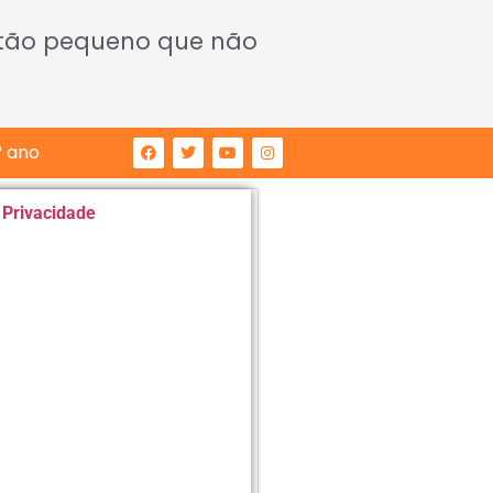
 tão pequeno que não
° ano
e Privacidade