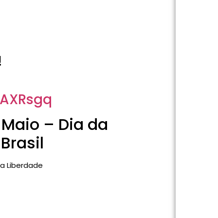
!
LAXRsgq
e Maio – Dia da
Brasil
la Liberdade