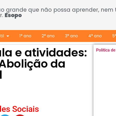
ão grande que não possa aprender, nem
r.
Esopo
il
1° ano
2° ano
3° ano
4° ano
5
la e atividades:
Política d
 Abolição da
l
es Sociais