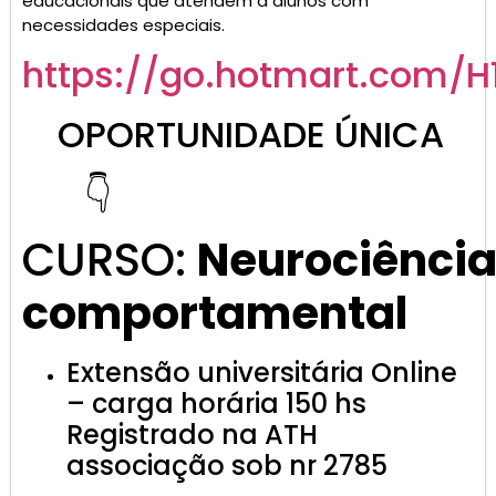
educacionais que atendem a alunos com
necessidades especiais.
https://go.
hotmart
.com/H
OPORTUNIDADE ÚNICA
👇
CURSO:
Neurociênci
comportamental
Extensão universitária Online
– carga horária 150 hs
Registrado na ATH
associação sob nr 2785