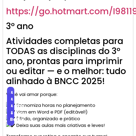
https://go.
hotmart
.com/I9811
3º ano
Atividades completas para
TODAS as disciplinas do 3º
ano, prontas para imprimir
ou editar — e o melhor: tudo
alinhado à BNCC 2025!
⬇
Você vai amar porque:
Baixar
⬇
Economiza horas no planejamento
Baixar
⬇
Vem em Word e PDF (editável!)
Baixar
⬇
É lindo, organizado e prático
Baixar
Deixa suas aulas mais criativas e leves!