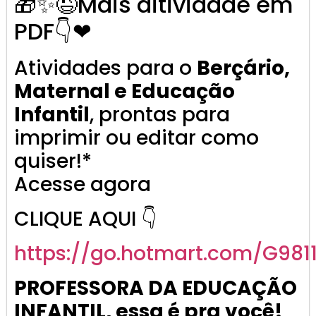
🎁✨😉Mais aitividade em
PDF👇❤
Atividades para o
Berçário,
Maternal e Educação
Infantil
, prontas para
imprimir ou editar como
quiser!*
Acesse agora
CLIQUE AQUI 👇
https://go.
hotmart
.com/G981
PROFESSORA DA EDUCAÇÃO
INFANTIL, essa é pra você!