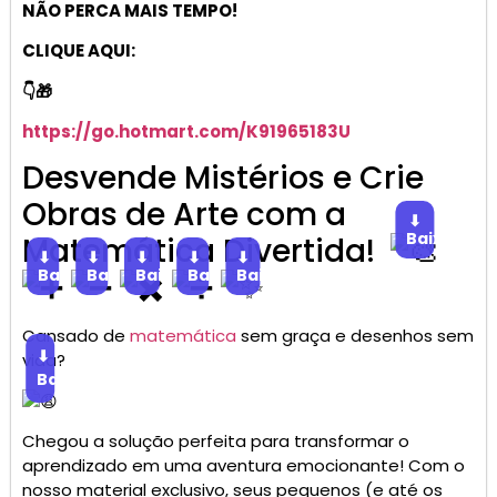
NÃO PERCA MAIS TEMPO!
CLIQUE AQUI:
👇🎁
https://go.hotmart.com/K91965183U
Desvende Mistérios e Crie
Obras de Arte com a
⬇
Baixar
Matemática Divertida!
⬇
⬇
⬇
⬇
⬇
Baixar
Baixar
Baixar
Baixar
Baixar
Cansado de
matemática
sem graça e desenhos sem
⬇
vida?
Baixar
Chegou a solução perfeita para transformar o
aprendizado em uma aventura emocionante! Com o
nosso material exclusivo, seus pequenos (e até os