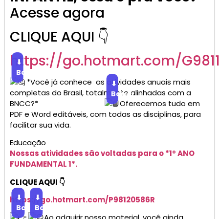
Acesse agora
CLIQUE AQUI 👇
https://go.
hotmart
.com/G981
⬇
Baixar
*Você já conhece as atividades anuais mais
⬇
completas do Brasil, totalmente alinhadas com a
Baixar
BNCC?*
Oferecemos tudo em
PDF e Word editáveis, com todas as disciplinas, para
facilitar sua vida.
Educação
Nossas atividades são voltadas para o *1º ANO
FUNDAMENTAL 1*.
CLIQUE AQUI 👇
⬇
⬇
https://go.
hotmart
.com/P98120586R
Baixar
Baixar
Ao adquirir nosso material, você ainda