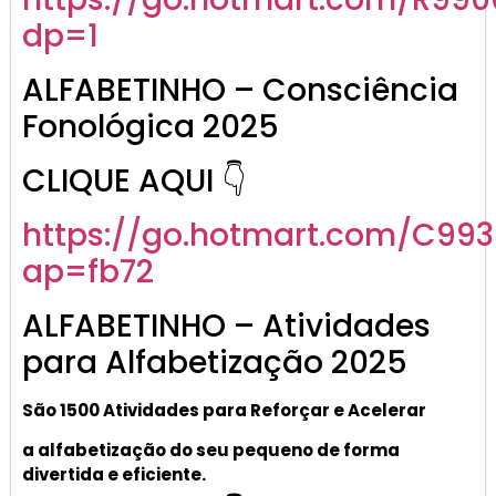
dp=1
ALFABETINHO – Consciência
Fonológica 2025
CLIQUE AQUI 👇
https://go.hotmart.com/C99
ap=fb72
ALFABETINHO – Atividades
para Alfabetização 2025
São 1500 Atividades
para R
eforçar
e A
celerar
a alf
abetização
do seu pequeno de forma
divertida e eficiente.