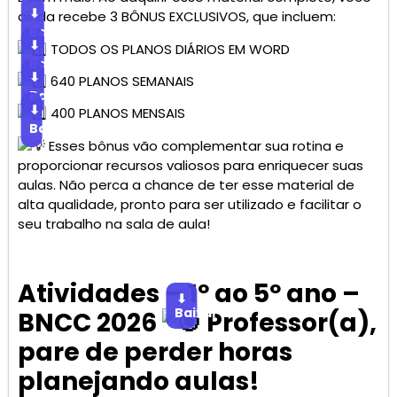
⬇
ainda recebe 3 BÔNUS EXCLUSIVOS, que incluem:
Baixar
⬇
TODOS OS PLANOS DIÁRIOS EM WORD
Baixar
⬇
640 PLANOS SEMANAIS
Baixar
⬇
400 PLANOS MENSAIS
Baixar
Esses bônus vão complementar sua rotina e
proporcionar recursos valiosos para enriquecer suas
aulas. Não perca a chance de ter esse material de
alta qualidade, pronto para ser utilizado e facilitar o
seu trabalho na sala de aula!
Atividades – 1º ao 5º ano –
⬇
Baixar
BNCC 2026
Professor(a),
pare de perder horas
planejando aulas!