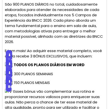
São 900 PLANOS DIÁRIOS no total, cuidadosamente
elaborados para atender às necessidades de cada
etapa, focados individualmente nos 5 Campos de
Experiência da BNCC 2026. Cada plano aborda um
tema fundamental para o ensino em sala de aula,
com metodologias ativas para entregar o melhor
material possível, alinhado com as diretrizes da BNCC
2026.
E tem mais! Ao adquirir esse material completo, você
⬇
ainda recebe 3 BÔNUS EXCLUSIVOS, que incluem:
Baixar
⬇
TODOS OS PLANOS DIÁRIOS EM WORD
Baixar
⬇
300 PLANOS SEMANAIS
Baixar
⬇
150 PLANOS MENSAIS
Baixar
Esses bônus vão complementar sua rotina e
proporcionar recursos valiosos para enriquecer suas
aulas. Não perca a chance de ter esse material de
alta qualidade, pronto para ser utilizado e facilitar o