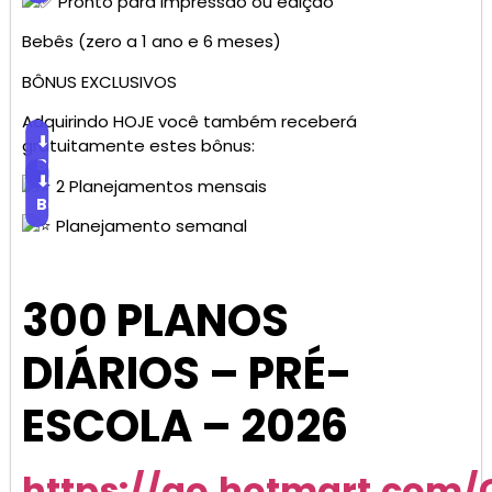
Pronto para impressão ou edição
Bebês (zero a 1 ano e 6 meses)
BÔNUS EXCLUSIVOS
Adquirindo HOJE você também receberá
⬇
gratuitamente estes bônus:
Baixar
⬇
2 Planejamentos mensais
Baixar
Planejamento semanal
300 PLANOS
DIÁRIOS – PRÉ-
ESCOLA – 2026
https://go.hotmart.com