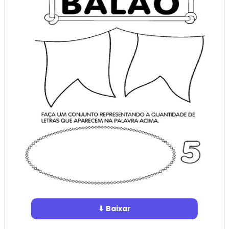
⬇ Baixar