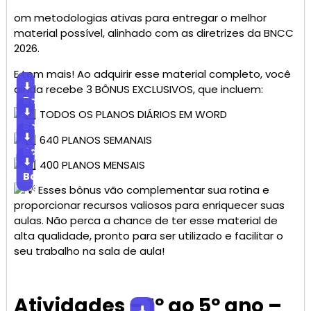
om metodologias ativas para entregar o melhor
material possível, alinhado com as diretrizes da BNCC
2026.
E tem mais! Ao adquirir esse material completo, você
⬇
ainda recebe 3 BÔNUS EXCLUSIVOS, que incluem:
Baixar
⬇
TODOS OS PLANOS DIÁRIOS EM WORD
Baixar
⬇
640 PLANOS SEMANAIS
Baixar
⬇
400 PLANOS MENSAIS
Baixar
Esses bônus vão complementar sua rotina e
proporcionar recursos valiosos para enriquecer suas
aulas. Não perca a chance de ter esse material de
alta qualidade, pronto para ser utilizado e facilitar o
seu trabalho na sala de aula!
Atividades – 1º ao 5º ano –
⬇