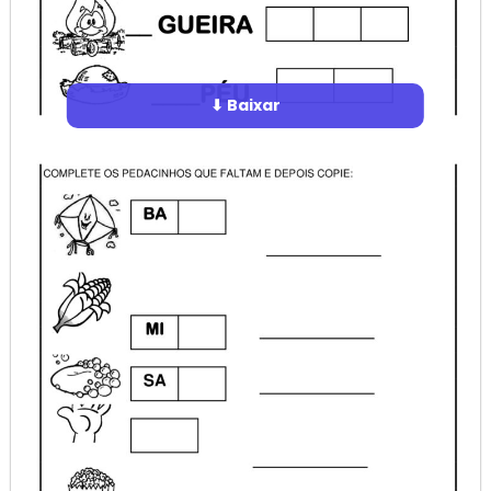
⬇ Baixar