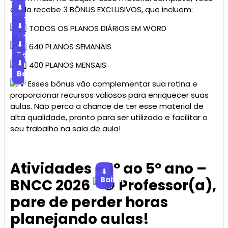
⬇
ainda recebe 3 BÔNUS EXCLUSIVOS, que incluem:
Baixar
⬇
TODOS OS PLANOS DIÁRIOS EM WORD
Baixar
⬇
640 PLANOS SEMANAIS
Baixar
⬇
400 PLANOS MENSAIS
Baixar
Esses bônus vão complementar sua rotina e
proporcionar recursos valiosos para enriquecer suas
aulas. Não perca a chance de ter esse material de
alta qualidade, pronto para ser utilizado e facilitar o
seu trabalho na sala de aula!
Atividades – 1º ao 5º ano –
⬇
Baixar
BNCC 2026
Professor(a),
pare de perder horas
planejando aulas!