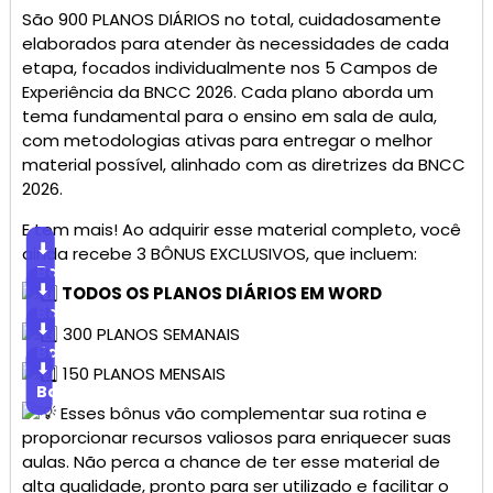
São 900 PLANOS DIÁRIOS no total, cuidadosamente
elaborados para atender às necessidades de cada
etapa, focados individualmente nos 5 Campos de
Experiência da BNCC 2026. Cada plano aborda um
tema fundamental para o ensino em sala de aula,
com metodologias ativas para entregar o melhor
material possível, alinhado com as diretrizes da BNCC
2026.
E tem mais! Ao adquirir esse material completo, você
⬇
ainda recebe 3 BÔNUS EXCLUSIVOS, que incluem:
Baixar
⬇
TODOS OS PLANOS DIÁRIOS EM WORD
Baixar
⬇
300 PLANOS SEMANAIS
Baixar
⬇
150 PLANOS MENSAIS
Baixar
Esses bônus vão complementar sua rotina e
proporcionar recursos valiosos para enriquecer suas
aulas. Não perca a chance de ter esse material de
alta qualidade, pronto para ser utilizado e facilitar o