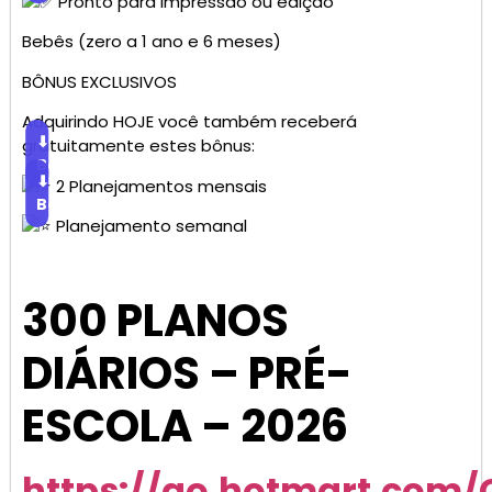
Pronto para impressão ou edição
Bebês (zero a 1 ano e 6 meses)
BÔNUS EXCLUSIVOS
Adquirindo HOJE você também receberá
⬇
gratuitamente estes bônus:
Baixar
⬇
2 Planejamentos mensais
Baixar
Planejamento semanal
300 PLANOS
DIÁRIOS – PRÉ-
ESCOLA – 2026
https://go.hotmart.com