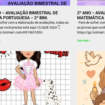
O – AVALIAÇÃO BIMESTRAL DE
2º ANO – AVA
A PORTUGUESA – 2º BIM.
MATEMÁTICA –
sofrer com a elaboração de avaliações, todas as
Pare de sofrer com
ue você precisa está aqui: CLIQUE AQUI 👇
as provas que você
//go.hotmart.com/K91965183U
https://go.hotm
»
Leia mais »