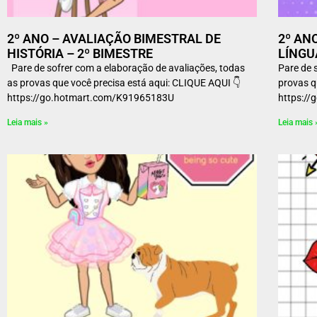
2º ANO – AVALIAÇÃO BIMESTRAL DE
2º AN
HISTÓRIA – 2º BIMESTRE
LÍNGU
Pare de sofrer com a elaboração de avaliações, todas
Pare de 
as provas que você precisa está aqui: CLIQUE AQUI 👇
provas q
https://go.hotmart.com/K91965183U
https:
Leia mais »
Leia mais 