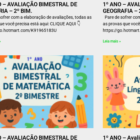
O – AVALIAÇÃO BIMESTRAL DE
1º ANO – AVA
IA – 2º BIM.
GEOGRAFIA – 
sofrer com a elaboração de avaliações, todas as
Pare de sofrer com
ue você precisa está aqui: CLIQUE AQUI 👇
as provas que você
//go.hotmart.com/K91965183U
https://go.hotm
»
Leia mais »
O – AVALIAÇÃO BIMESTRAL DE
1º ANO – Avali