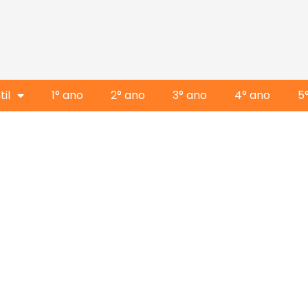
il
1° ano
2° ano
3° ano
4° ano
5