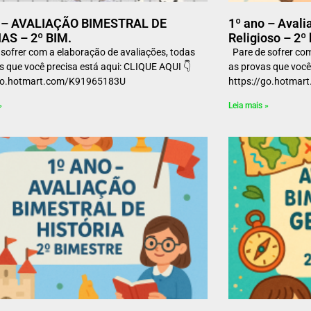
o – AVALIAÇÃO BIMESTRAL DE
1º ano – Avali
AS – 2º BIM.
Religioso – 2º
sofrer com a elaboração de avaliações, todas
Pare de sofrer com
s que você precisa está aqui: CLIQUE AQUI 👇
as provas que você
//go.hotmart.com/K91965183U
https://go.hotm
»
Leia mais »