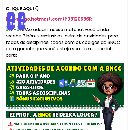
CLIQUE AQUI 👇
⬇
⬇
https://go.
hotmart
.com/P98120586R
Baixar
Baixar
Ao adquirir nosso material, você ainda
recebe 7 bônus exclusivos, além de atividades para
todas as disciplinas, todas com os códigos da BNCC
para garantir que você esteja sempre no caminho
certo.