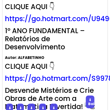
CLIQUE AQUI 👇
https://go.hotmart.com/U949
1º ANO FUNDAMENTAL –
Relatórios de
Desenvolvimento
Autor: ALFABETINHO
CLIQUE AQUI 👇
https://go.hotmart.com/S997
Desvende Mistérios e Crie
Obras de Arte com a
⬇
Baixar
Matemática Divertida!
⬇
⬇
⬇
⬇
⬇