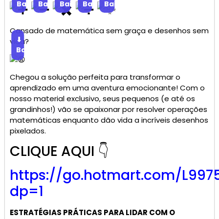
Baixar
Baixar
Baixar
Baixar
Baixar
Cansado de matemática sem graça e desenhos sem
⬇
vida?
Baixar
Chegou a solução perfeita para transformar o
aprendizado em uma aventura emocionante! Com o
nosso material exclusivo, seus pequenos (e até os
grandinhos!) vão se apaixonar por resolver operações
matemáticas enquanto dão vida a incríveis desenhos
pixelados.
CLIQUE AQUI 👇
https://go.
hotmart
.com/L997
dp=1
ESTRATÉGIAS PRÁTICAS PARA LIDAR COM O