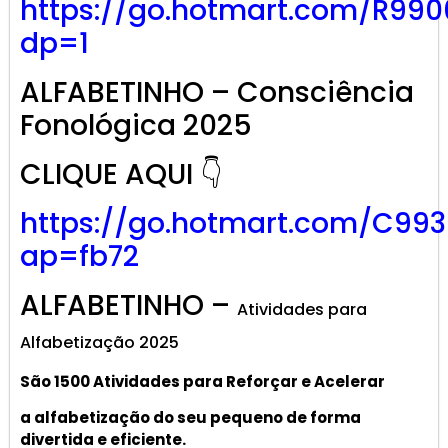
https://go.hotmart.com/R99
dp=1
ALFABETINHO – Consciência
Fonológica 2025
CLIQUE AQUI 👇
https://go.hotmart.com/C99
ap=fb72
ALFABETINHO –
Atividades para
Alfabetização 2025
São 1500 Atividades
para R
eforçar
e A
celerar
a alf
abetização
do seu pequeno de forma
divertida e eficiente.