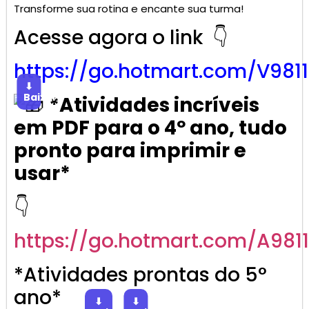
Transforme sua rotina e encante sua turma!
Acesse agora o link 👇
https://go.
hotmart
.com/V981
⬇
Baixar
*Atividades incríveis
em PDF para o 4º ano, tudo
pronto para imprimir e
usar*
👇
https://go.
hotmart
.com/A981
*Atividades prontas do 5°
ano*
⬇
⬇