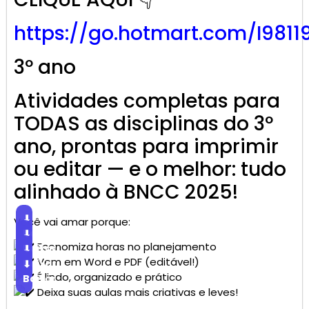
https://go.
hotmart
.com/I9811
3º ano
Atividades completas para
TODAS as disciplinas do 3º
ano, prontas para imprimir
ou editar — e o melhor: tudo
alinhado à BNCC 2025!
⬇
Você vai amar porque:
Baixar
⬇
Economiza horas no planejamento
Baixar
⬇
Vem em Word e PDF (editável!)
Baixar
⬇
É lindo, organizado e prático
Baixar
Deixa suas aulas mais criativas e leves!