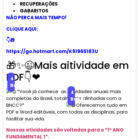
RECUPERAÇÕES
GABARITOS
NÃO PERCA MAIS TEMPO!
CLIQUE AQUI:
👇🎁
https://go.hotmart.com/K91965183U
🎁✨😉Mais aitividade em
PDF👇❤
⬇
Baixar
*Você já conhece as atividades anuais mais
⬇
completas do Brasil, totalmente alinhadas com a
Baixar
BNCC?*
Oferecemos tudo em
PDF e Word editáveis, com todas as disciplinas, para
facilitar sua vida.
Nossas atividades são voltadas para o *1º ANO
FUNDAMENTAL 1*.