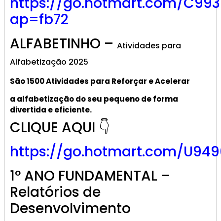
https://go.hotmart.com/C99
ap=fb72
ALFABETINHO –
Atividades para
Alfabetização 2025
São 1500 Atividades
para R
eforçar
e A
celerar
a alf
abetização
do seu pequeno de forma
divertida e eficiente.
CLIQUE AQUI 👇
https://go.hotmart.com/U949
1º ANO FUNDAMENTAL –
Relatórios de
Desenvolvimento