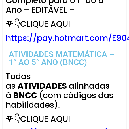
Completo para o 1º ao 5º
Ano – EDITÁVEL –
🌹👇CLIQUE AQUI
https://pay.hotmart.com/E9
ATIVIDADES MATEMÁTICA –
1° AO 5° ANO (BNCC)
Todas
as
ATIVIDADES
alinhadas
à
BNCC
(com códigos das
habilidades).
🌹👇CLIQUE AQUI