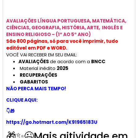
AVALIAÇÕES
LÍNGUA PORTUGUESA, MATEMÁTICA,
CIÊNCIAS, GEOGRAFIA, HISTÓRIA, ARTE, INGLÊS E
ENSINO RELIGIOSO –
(1° AO 5° ANO)
São 800 páginas, só para você imprimir, tudo
editável em PDF e WORD.
VOCÊ VAI RECEBER EM SEU EMAIL:
AVALIAÇÕES
de acordo com a
BNCC
Material inédito
2025
RECUPERAÇÕES
GABARITOS
NÃO PERCA MAIS TEMPO!
CLIQUE AQUI:
👇🎁
https://go.hotmart.com/K91965183U
🎁✨😉Mais aitividade em