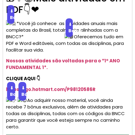
PDF👇❤
⬇
Baixar
*Você já conhece as atividades anuais mais
⬇
completas do Brasil, totalmente alinhadas com a
Baixar
BNCC?*
Oferecemos tudo em
PDF e Word editáveis, com todas as disciplinas, para
facilitar sua vida.
Nossas atividades são voltadas para o *1º ANO
FUNDAMENTAL 1*.
CLIQUE AQUI 👇
⬇
⬇
https://go.
hotmart
.com/P98120586R
Baixar
Baixar
Ao adquirir nosso material, você ainda
recebe 7 bônus exclusivos, além de atividades para
todas as disciplinas, todas com os códigos da BNCC
para garantir que você esteja sempre no caminho
certo.