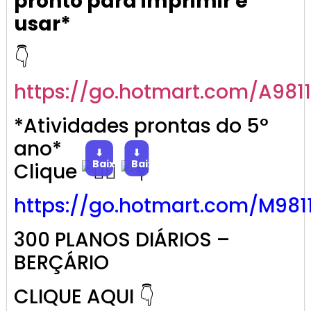
pronto para imprimir e
usar*
👇
https://go.
hotmart
.com/A981
*Atividades prontas do 5°
ano*
⬇
⬇
Baixar
Baixar
Clique
https://go.
hotmart
.com/M981
300 PLANOS DIÁRIOS –
BERÇÁRIO
CLIQUE AQUI 👇