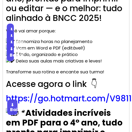
ou editar — e o melhor: tudo
alinhado à BNCC 2025!
⬇
Você vai amar porque:
Baixar
⬇
Economiza horas no planejamento
Baixar
⬇
Vem em Word e PDF (editável!)
Baixar
⬇
É lindo, organizado e prático
Baixar
Deixa suas aulas mais criativas e leves!
Transforme sua rotina e encante sua turma!
Acesse agora o link 👇
https://go.
hotmart
.com/V981
⬇
Baixar
*Atividades incríveis
em PDF para o 4º ano, tudo