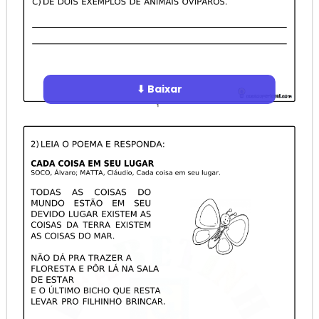
⬇ Baixar