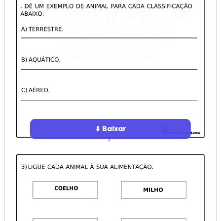
⬇ Baixar