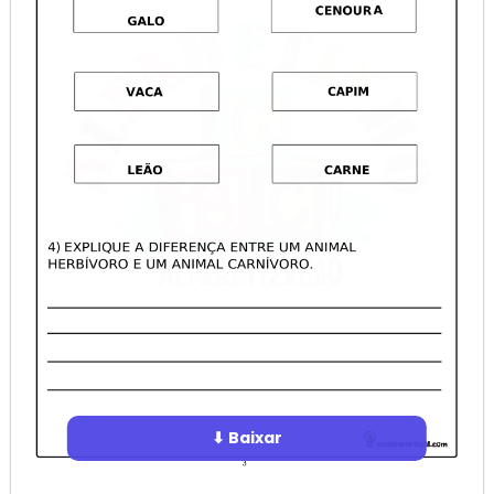
⬇ Baixar