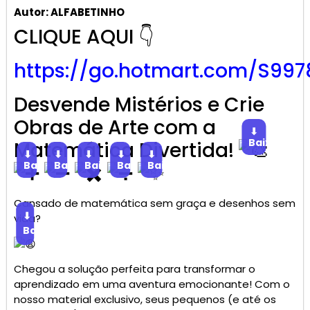
Autor: ALFABETINHO
CLIQUE AQUI 👇
https://go.hotmart.com/S997
Desvende Mistérios e Crie
Obras de Arte com a
⬇
Baixar
Matemática Divertida!
⬇
⬇
⬇
⬇
⬇
Baixar
Baixar
Baixar
Baixar
Baixar
Cansado de matemática sem graça e desenhos sem
⬇
vida?
Baixar
Chegou a solução perfeita para transformar o
aprendizado em uma aventura emocionante! Com o
nosso material exclusivo, seus pequenos (e até os