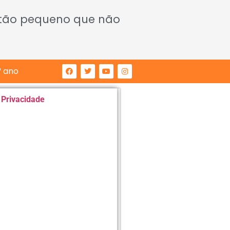
 tão pequeno que não
° ano
e Privacidade