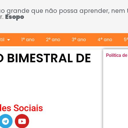
ão grande que não possa aprender, nem
r.
Esopo
il
1° ano
2° ano
3° ano
4° ano
5
O BIMESTRAL DE
Política d
es Sociais