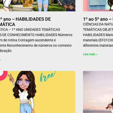
5º ano – HABILIDADES DE
1º ao 5º ano 
MÁTICA
CIÊNCIAS DA NAT
ICA – 1º ANO UNIDADES TEMÁTICAS
TEMÁTICAS OBJE
S DE CONHECIMENTO HABILIDADES Números
HABILIDADES Matéri
m de rotina Contagem ascendente e
materiais (EF01CI0
ente Reconhecimento de números no contexto
diferentes materiai
ndicação
Leia mais »
»