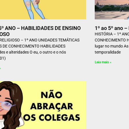
 5º ANO – HABILIDADES DE ENSINO
1º ao 5º ano 
IOSO
HISTÓRIA – 1º A
RELIGIOSO – 1º ANO UNIDADES TEMÁTICAS
CONHECIMENTO HA
S DE CONHECIMENTO HABILIDADES
lugar no mundo As f
des e alteridades O eu, o outro e o nós
temporalidade
01)
Leia mais »
»