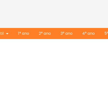
il
1° ano
2° ano
3° ano
4° ano
5