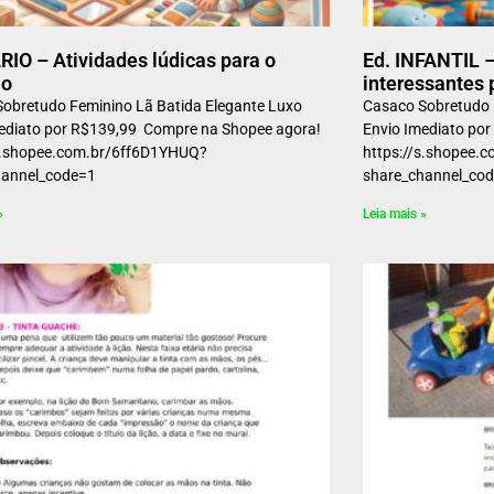
IO – Atividades lúdicas para o
Ed. INFANTIL –
io
interessantes 
obretudo Feminino Lã Batida Elegante Luxo
Casaco Sobretudo 
ediato por R$139,99 Compre na Shopee agora!
Envio Imediato po
/s.shopee.com.br/6ff6D1YHUQ?
https://s.shopee.
_channel_code=1
share_channe
»
Leia mais »