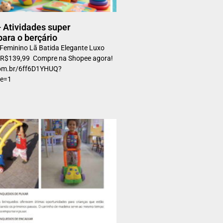
 Atividades super
para o berçário
Feminino Lã Batida Elegante Luxo
r R$139,99 Compre na Shopee agora!
com.br/6ff6D1YHUQ?
l_code=1