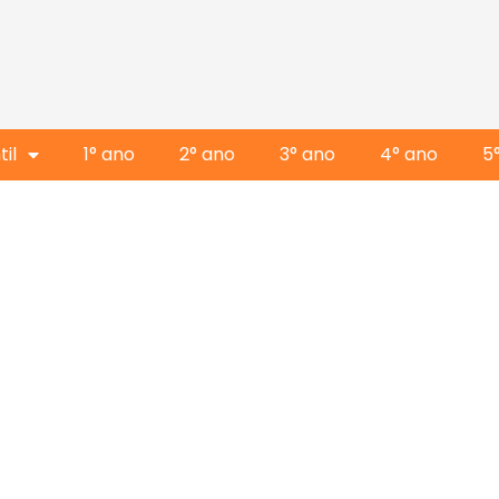
il
1° ano
2° ano
3° ano
4° ano
5