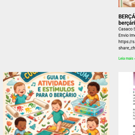
BERÇÁR
berçár
Casaco S
Envio Im
https:/
share
Leia mais 