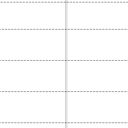
________________________________________
_________________________________________
_________________________________________
_________________________________________
_________________________________________
_