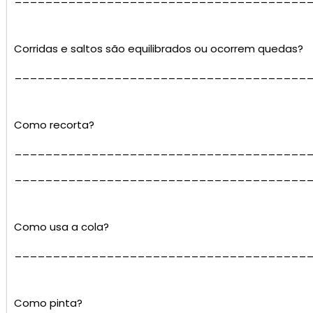
Corridas e saltos são equilibrados ou ocorrem quedas?
______________________________________
Como recorta?
______________________________________
______________________________________
Como usa a cola?
______________________________________
Como pinta?