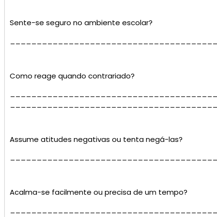
Sente-se seguro no ambiente escolar?
______________________________________
Como reage quando contrariado?
______________________________________
______________________________________
Assume atitudes negativas ou tenta negá-las?
______________________________________
Acalma-se facilmente ou precisa de um tempo?
______________________________________