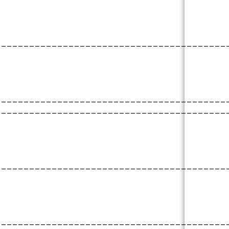
_________________________________________
_________________________________________
_________________________________________
_________________________________________
_________________________________________