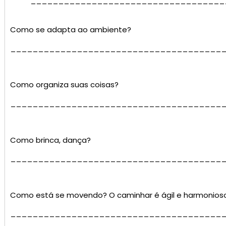
___________________________________
Como se adapta ao ambiente?
______________________________________
Como organiza suas coisas?
______________________________________
Como brinca, dança?
______________________________________
Como está se movendo? O caminhar é ágil e harmonios
______________________________________
______________________________________