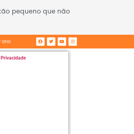
 tão pequeno que não
° ano
e Privacidade