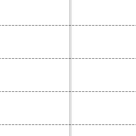
_________________________________________
_________________________________________
_________________________________________
_________________________________________