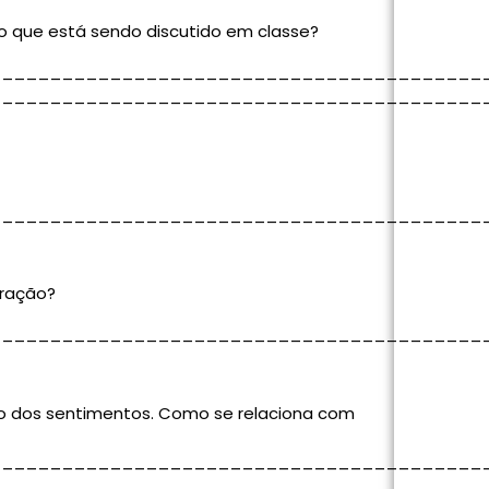
o que está sendo discutido em classe?
_________________________________________
_________________________________________
_________________________________________
oração?
_________________________________________
o dos sentimentos. Como se relaciona com
_________________________________________