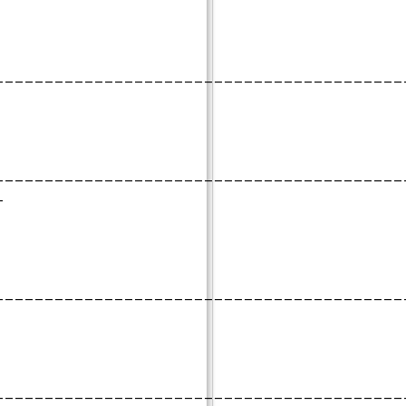
_________________________________________
_________________________________________
_
_________________________________________
_________________________________________