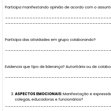
Participa manifestando opinião de acordo com o assunt
______________________________________
______________________________________
Participa das atividades em grupo colaborando?
______________________________________
Evidencia que tipo de liderança? Autoritária ou de colab
______________________________________
ASPECTOS EMOCIONAIS:
Manifestação e expressã
colegas, educadoras e funcionários?
______________________________________