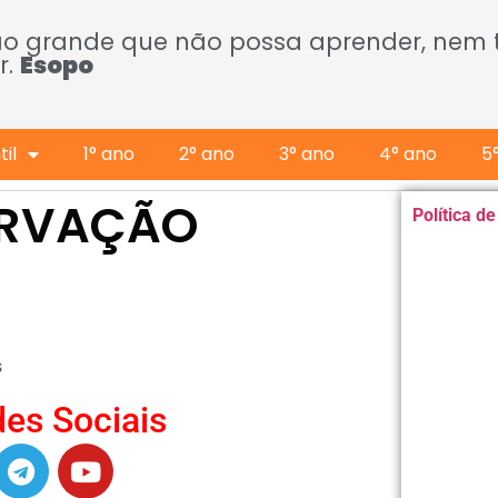
ão grande que não possa aprender, nem
r.
Esopo
il
1° ano
2° ano
3° ano
4° ano
5
ERVAÇÃO
Política d
s
es Sociais