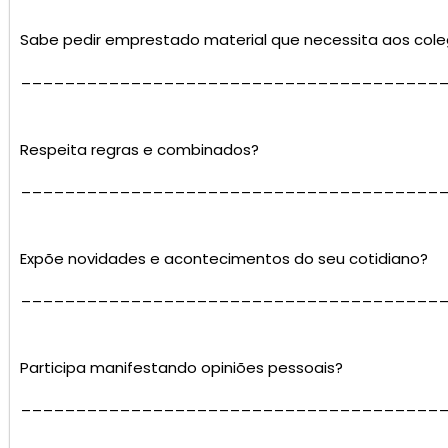
Sabe pedir emprestado material que necessita aos col
______________________________________
Respeita regras e combinados?
______________________________________
Expõe novidades e acontecimentos do seu cotidiano?
______________________________________
Participa manifestando opiniões pessoais?
______________________________________