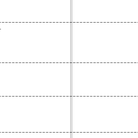
_________________________________________
_
_________________________________________
_________________________________________
_________________________________________