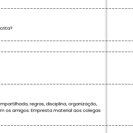
_________________________________________
crita?
_________________________________________
_________________________________________
_________________________________________
mpartilhada, regras, disciplina, organização,
om os amigos. Empresta material aos colegas
_________________________________________