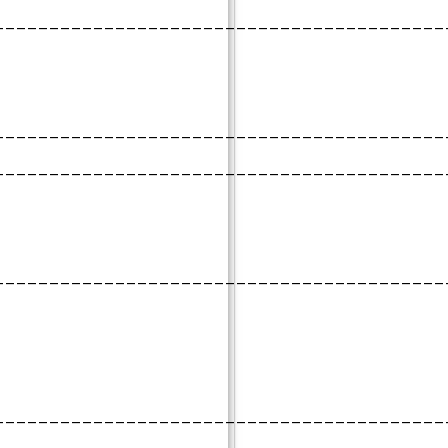
_________________________________________
_________________________________________
_________________________________________
_________________________________________
_________________________________________