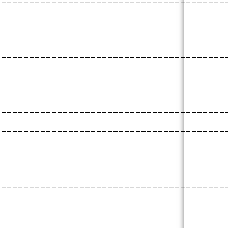
_________________________________________
_________________________________________
_________________________________________
_________________________________________