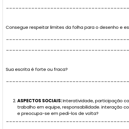
______________________________________
Consegue respeitar limites da folha para o desenho e es
______________________________________
______________________________________
Sua escrita é forte ou fraca?
______________________________________
ASPECTOS SOCIAIS:
Interatividade, participação co
trabalho em equipe, responsabilidade. interação c
e preocupa-se em pedi-los de volta?
______________________________________