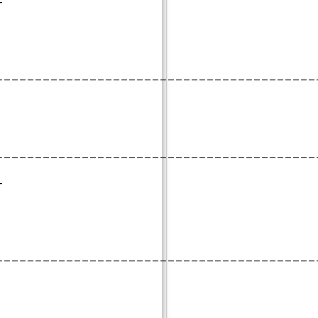
_________________________________________
_________________________________________
_
_________________________________________