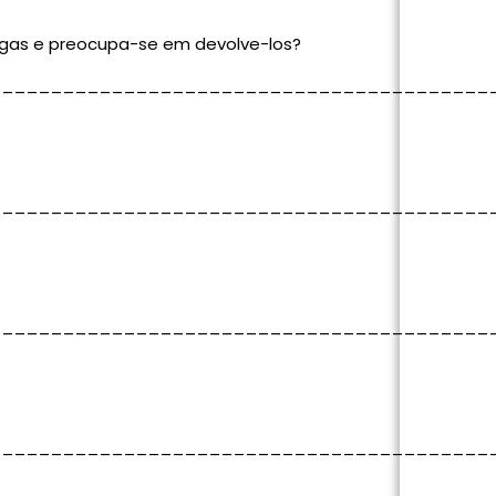
egas e preocupa-se em devolve-los?
_________________________________________
_________________________________________
_________________________________________
_________________________________________