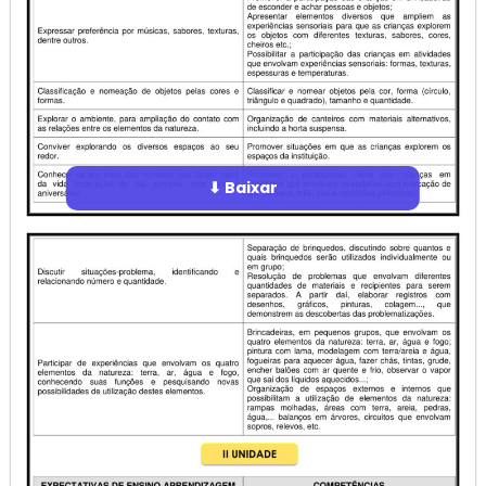
⬇ Baixar