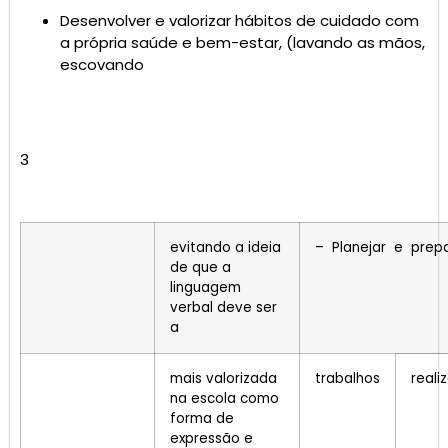
Desenvolver e valorizar hábitos de cuidado com
a própria saúde e bem-estar, (lavando as mãos,
escovando
3
evitando a ideia
– Planejar e prep
de que a
linguagem
verbal deve ser
a
mais valorizada
trabalhos
reali
na escola como
forma de
expressão e