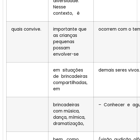
diversidade.
Nesse
contexto, é
quais convive.
importante que
ocorrem com o tem
as crianças
pequenas
possam
envolver-se
em situações
demais seres vivos.
de brincadeiras
compartilhadas,
em
brincadeiras
– Conhecer e agu
com música,
dança, mímica,
dramatização,
bem como
(visão, audição, olf