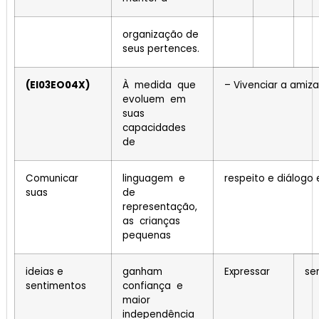
organização de
seus pertences.
(EI03EO04X)
À medida que
– Vivenciar a amiz
evoluem em
suas
capacidades
de
Comunicar
linguagem e
respeito e diálogo 
suas
de
representação,
as crianças
pequenas
ideias e
ganham
Expressar
se
sentimentos
confiança e
maior
independência