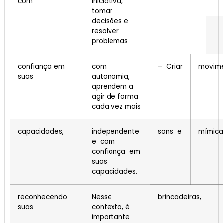
com
iniciativa,
tomar
decisões e
resolver
problemas
confiança em
com
– Criar
movime
suas
autonomia,
aprendem a
agir de forma
cada vez mais
capacidades,
independente
sons e
mímic
e com
confiança em
suas
capacidades.
reconhecendo
Nesse
brincadeiras,
suas
contexto, é
importante