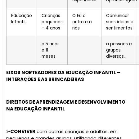
Educação
Crianças
O Eu o
Comunicar
Infantil
pequenas
outro e o
suas ideias e
– 4 anos
nós
sentimentos
a 5 anos
a pessoas e
e 11
grupos
meses
diversos.
EIXOS NORTEADORES DA EDUCAÇÃO INFANTIL –
INTERAÇÕES E AS BRINCADEIRAS
DIREITOS DE APRENDIZAGEM E DESENVOLVIMENTO
NA EDUCAÇÃO INFANTIL
➢
CONVIVER
com outras crianças e adultos, em
pequenos e grandes grupos, utilizando diferentes