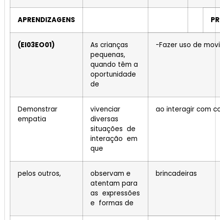
APRENDIZAGENS
P
(EI03EO01)
As crianças
-Fazer uso de mov
pequenas,
quando têm a
oportunidade
de
Demonstrar
vivenciar
ao interagir com c
empatia
diversas
situações de
interação em
que
pelos outros,
observam e
brincadeiras
atentam para
as expressões
e formas de