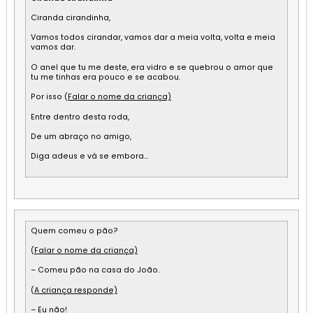
Ciranda cirandinha,
Vamos todos cirandar, vamos dar a meia volta, volta e meia
vamos dar.
O anel que tu me deste, era vidro e se quebrou o amor que
tu me tinhas era pouco e se acabou.
Por isso (
Falar o nome da criança)
Entre dentro desta roda,
De um abraço no amigo,
Diga adeus e vá se embora…
Quem comeu o pão?
(
Falar o nome da criança)
– Comeu pão na casa do João.
(
A criança responde)
– Eu não!