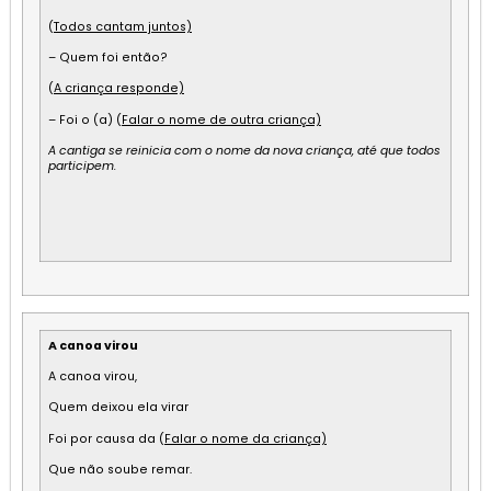
(
Todos cantam juntos)
– Quem foi então?
(
A criança responde)
– Foi o (a) (
Falar o nome de outra criança)
A cantiga se reinicia com o nome da nova criança, até que todos
participem.
A canoa virou
A canoa virou,
Quem deixou ela virar
Foi por causa da (
Falar o nome da criança)
Que não soube remar.