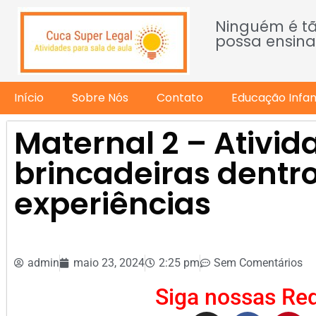
Ninguém é t
possa ensina
Início
Sobre Nós
Contato
Educação Infant
Maternal 2 – Ativid
brincadeiras dentr
experiências
admin
maio 23, 2024
2:25 pm
Sem Comentários
Siga nossas Red