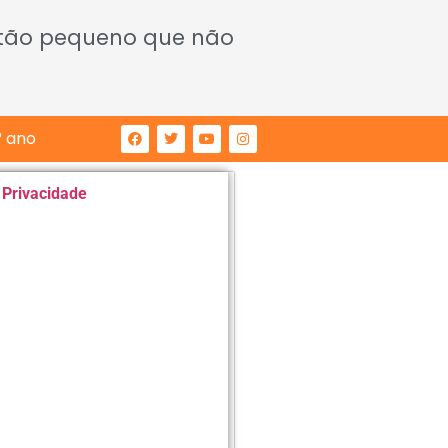
 tão pequeno que não
° ano
e Privacidade