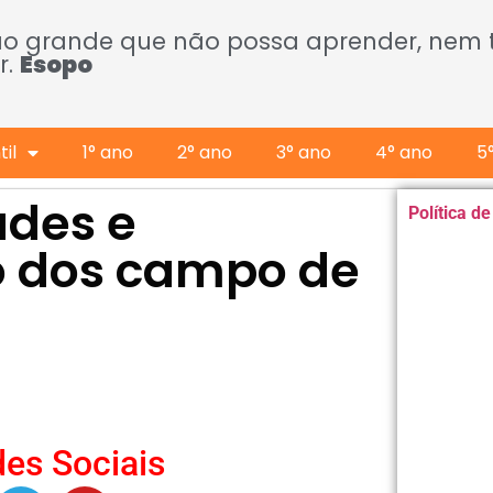
ão grande que não possa aprender, nem
r.
Esopo
il
1° ano
2° ano
3° ano
4° ano
5
ades e
Política d
o dos campo de
es Sociais