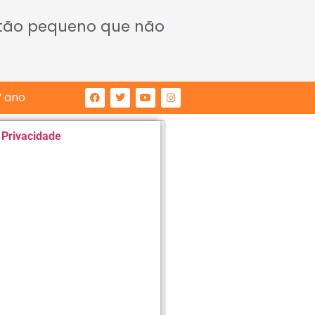
 tão pequeno que não
° ano
e Privacidade