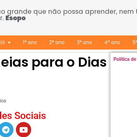
ão grande que não possa aprender, nem
r.
Esopo
il
1° ano
2° ano
3° ano
4° ano
5
eias para o Dias
Política d
ios
es Sociais