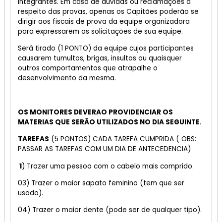
integrantes. Em caso de dúvidas ou reclamações a
respeito das provas, apenas os Capitães poderão se
dirigir aos fiscais de prova da equipe organizadora
para expressarem as solicitações de sua equipe.
Será tirado (1 PONTO) da equipe cujos participantes
causarem tumultos, brigas, insultos ou quaisquer
outros comportamentos que atrapalhe o
desenvolvimento da mesma.
OS MONITORES DEVERAO PROVIDENCIAR OS
MATERIAS QUE SERÃO UTILIZADOS NO DIA SEGUINTE
.
TAREFAS
(5 PONTOS) CADA TAREFA CUMPRIDA ( OBS:
PASSAR AS TAREFAS COM UM DIA DE ANTECEDENCIA)
1
) Trazer uma pessoa com o cabelo mais comprido.
03) Trazer o maior sapato feminino (tem que ser
usado).
04) Trazer o maior dente (pode ser de qualquer tipo).