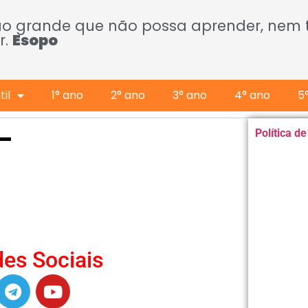
ão grande que não possa aprender, nem
r.
Esopo
il
1° ano
2° ano
3° ano
4° ano
5
–
Política d
es Sociais