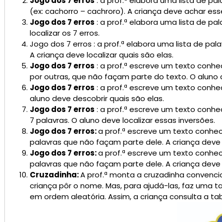
Jogo dos 7 erros
: a prof.ª elabora uma lista de pal
(ex: cachorro – cachroro). A criança deve achar ess
Jogo dos 7 erros
: a prof.ª elabora uma lista de p
localizar os 7 erros.
Jogo dos 7 erros : a prof.ª elabora uma lista de pal
A criança deve localizar quais são elas.
Jogo dos 7 erros
: a prof.ª escreve um texto conhec
por outras, que não façam parte do texto. O aluno 
Jogo dos 7 erros
: a prof.ª escreve um texto conhec
aluno deve descobrir quais são elas.
Jogo dos 7 erros
: a prof.ª escreve um texto conhe
7 palavras. O aluno deve localizar essas inversões.
Jogo dos 7 erros:
a prof.ª escreve um texto conhec
palavras que não façam parte dele. A criança deve l
Jogo dos 7 erros:
a prof.ª escreve um texto conhec
palavras que não façam parte dele. A criança deve l
Cruzadinha:
A prof.ª monta a cruzadinha convenc
criança pôr o nome. Mas, para ajudá-las, faz uma 
em ordem aleatória. Assim, a criança consulta a t