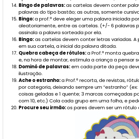
Bingo de palavras:
as cartelas devem conter pala
palavras do tipo bastão; as outras, somente cursivas
Bingo:
a prof.ª deve eleger uma palavra iniciada por
aleatoriamente, entre as cartelas. (+/- 6 palavras po
assinala a palavra sorteada por ela.
Bingo:
as cartelas devem conter letras variadas. A p
em sua cartela, a inicial da palavra ditada.
Quebra cabeça de rótulos:
a Prof.ª monta quebr
e, na hora de montar, estimula a criança a pensar 
Dominó de palavras:
em cada parte da peça deve 
ilustração.
Ache o estranho:
a Prof.ª recorta, de revistas, ró
por categoria, deixando sempre um “estranho” (ex:
coisas geladas e 1 quente; 3 marcas começadas por 
com 10, etc.) Cola cada grupo em uma folha, e ped
Procure seu irmão:
os pares devem ser um rótulo 