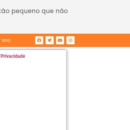
 tão pequeno que não
° ano
e Privacidade