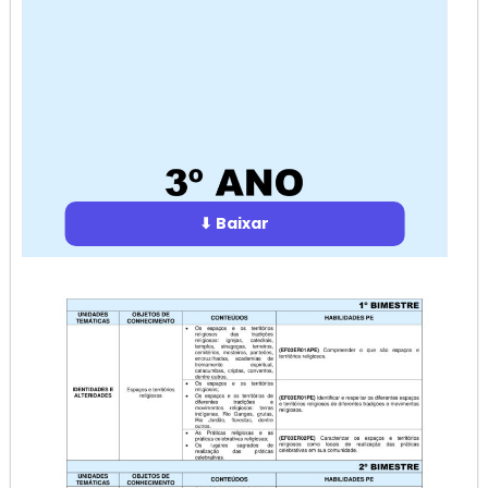
⬇ Baixar