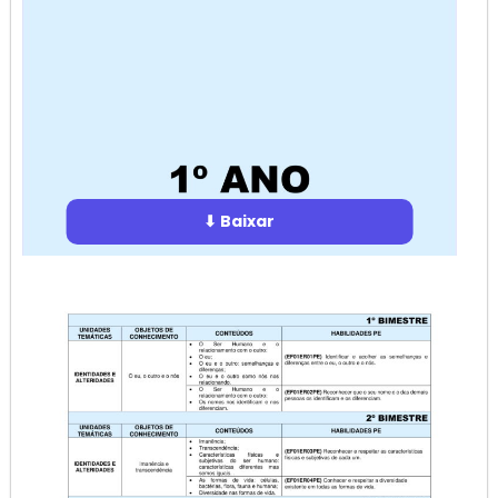
⬇ Baixar