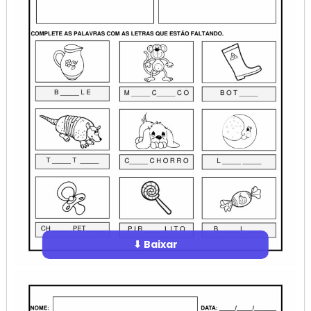
⬇ Baixar