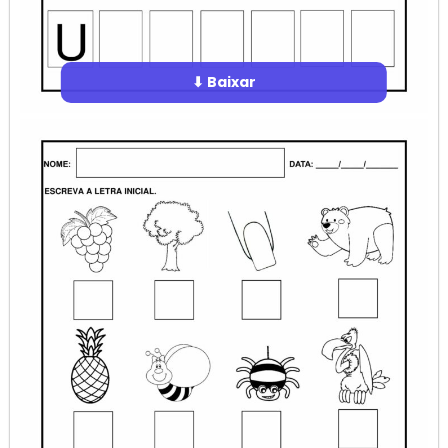
⬇ Baixar