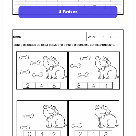
⬇ Baixar