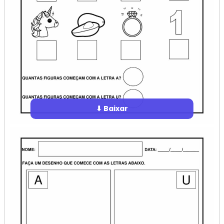
⬇ Baixar