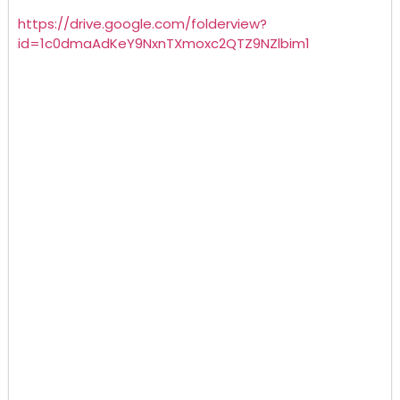
https://drive.google.com/folderview?
id=1c0dmaAdKeY9NxnTXmoxc2QTZ9NZlbim1