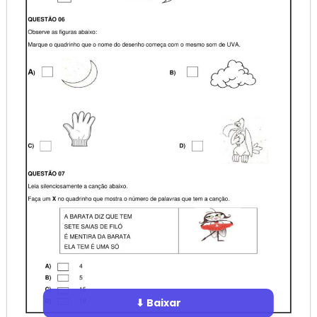
⬇ Baixar