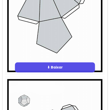
⬇ Baixar