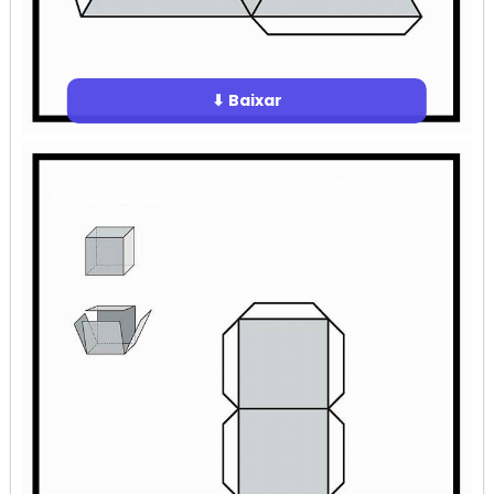
⬇ Baixar