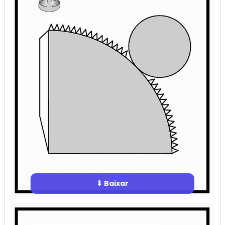
⬇ Baixar