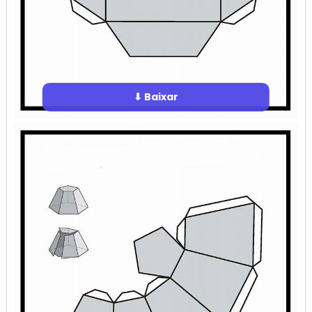
⬇ Baixar