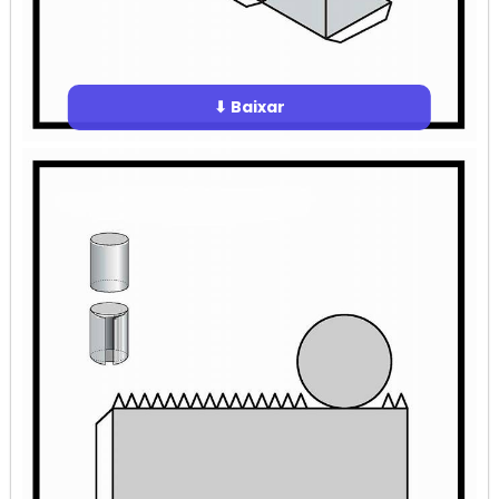
⬇ Baixar