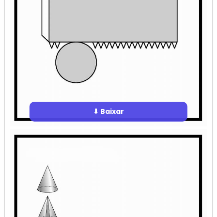
⬇ Baixar