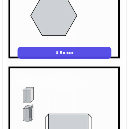
⬇ Baixar