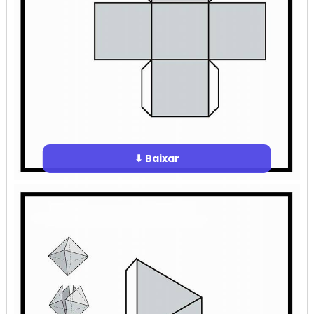
⬇ Baixar