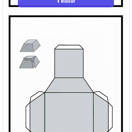
⬇ Baixar