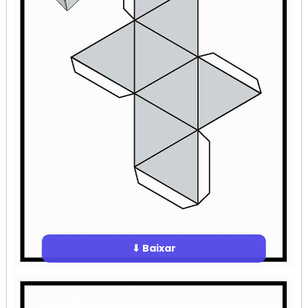
⬇ Baixar