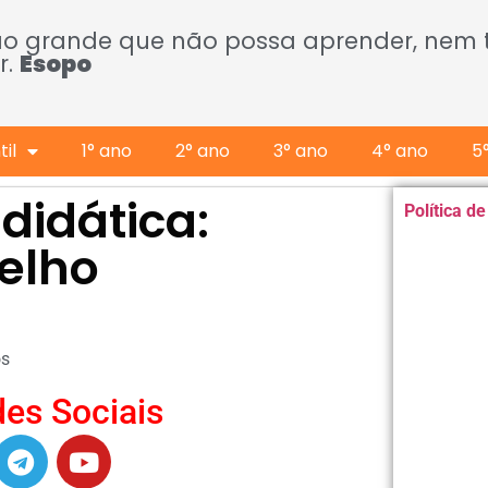
ão grande que não possa aprender, nem
r.
Esopo
il
1° ano
2° ano
3° ano
4° ano
5
didática:
Política d
elho
os
es Sociais