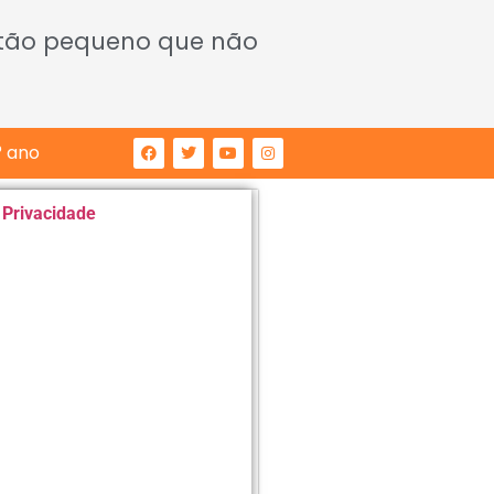
 tão pequeno que não
° ano
e Privacidade