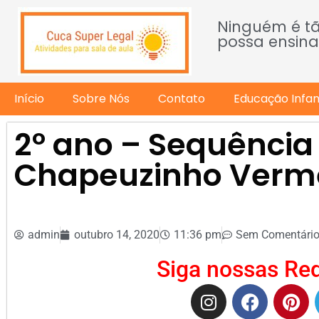
Ninguém é t
possa ensina
Início
Sobre Nós
Contato
Educação Infant
2º ano – Sequência 
Chapeuzinho Verm
admin
outubro 14, 2020
11:36 pm
Sem Comentári
Siga nossas Red