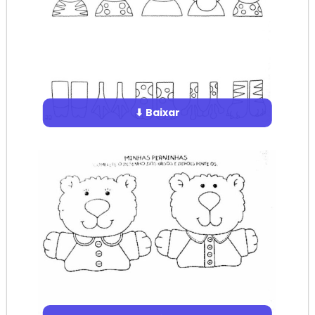
⬇ Baixar