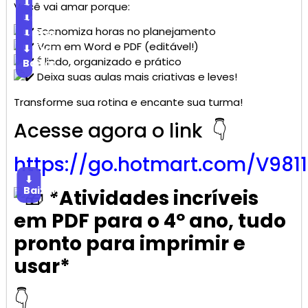
⬇
Você vai amar porque:
Baixar
⬇
Economiza horas no planejamento
Baixar
⬇
Vem em Word e PDF (editável!)
Baixar
⬇
É lindo, organizado e prático
Baixar
Deixa suas aulas mais criativas e leves!
Transforme sua rotina e encante sua turma!
Acesse agora o link 👇
https://go.
hotmart
.com/V981
⬇
Baixar
*Atividades incríveis
em PDF para o 4º ano, tudo
pronto para imprimir e
usar*
👇