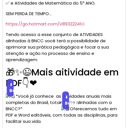
✅ e Atividades de Matemática do 5º ANO.
SEM PERDA DE TEMPO…
https://go.hotmart.com/V89322241O
Tendo acesso a esse conjunto de ATIVIDADES
alinhadas à BNCC você terá a possibilidade de
aprimorar sua prática pedagógica e focar a sua
atenção e ação no processo de ensino e
aprendizagem.
🎁✨😉Mais aitividade em
PDF👇❤
⬇
Baixar
*Você já conhece as atividades anuais mais
⬇
completas do Brasil, totalmente alinhadas com a
Baixar
BNCC?*
Oferecemos tudo em
PDF e Word editáveis, com todas as disciplinas, para
facilitar sua vida.