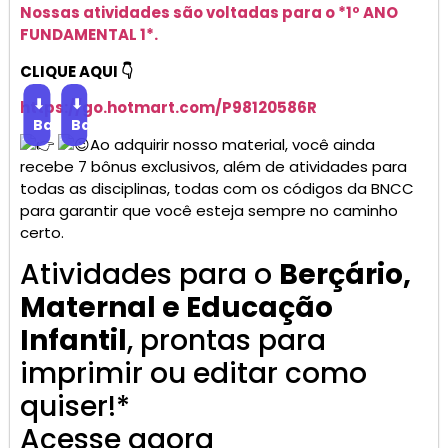
Nossas atividades são voltadas para o *1º ANO
FUNDAMENTAL 1*.
CLIQUE AQUI 👇
⬇
⬇
https://go.
hotmart
.com/P98120586R
Baixar
Baixar
Ao adquirir nosso material, você ainda
recebe 7 bônus exclusivos, além de atividades para
todas as disciplinas, todas com os códigos da BNCC
para garantir que você esteja sempre no caminho
certo.
Atividades para o
Berçário,
Maternal e Educação
Infantil
, prontas para
imprimir ou editar como
quiser!*
Acesse agora