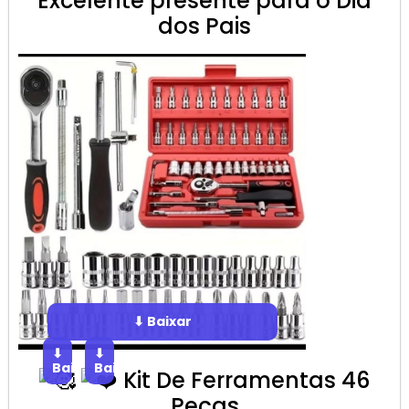
Excelente presente para o Dia
dos Pais
⬇ Baixar
⬇
⬇
Baixar
Baixar
Kit De Ferramentas 46
Peças