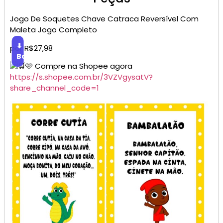
Jogo De Soquetes Chave Catraca Reversível Com
Maleta Jogo Completo
⬇
por R$27,98
Baixar
🩷 Compre na Shopee agora
https://s.shopee.com.br/3VZVgysatV?
share_channel_code=1