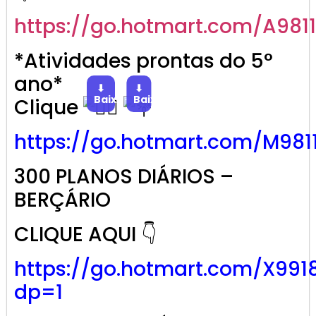
https://go.
hotmart
.com/A981
*Atividades prontas do 5°
ano*
⬇
⬇
Baixar
Baixar
Clique
https://go.
hotmart
.com/M981
300 PLANOS DIÁRIOS –
BERÇÁRIO
CLIQUE AQUI 👇
https://go.hotmart.com/X991
dp=1