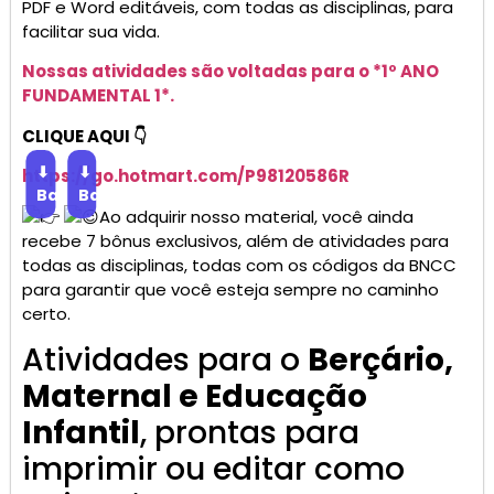
PDF e Word editáveis, com todas as disciplinas, para
facilitar sua vida.
Nossas atividades são voltadas para o *1º ANO
FUNDAMENTAL 1*.
CLIQUE AQUI 👇
⬇
⬇
https://go.
hotmart
.com/P98120586R
Baixar
Baixar
Ao adquirir nosso material, você ainda
recebe 7 bônus exclusivos, além de atividades para
todas as disciplinas, todas com os códigos da BNCC
para garantir que você esteja sempre no caminho
certo.
Atividades para o
Berçário,
Maternal e Educação
Infantil
, prontas para
imprimir ou editar como