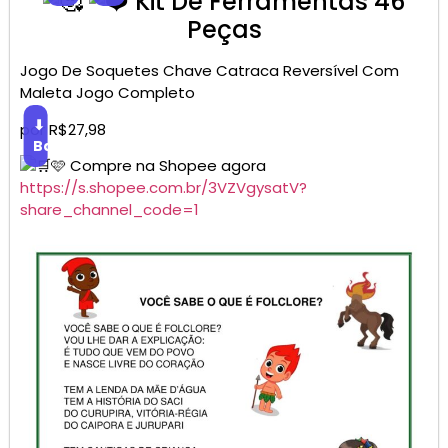
Kit De Ferramentas 46
Peças
Jogo De Soquetes Chave Catraca Reversível Com
Maleta Jogo Completo
⬇
por R$27,98
Baixar
🩷 Compre na Shopee agora
https://s.shopee.com.br/3VZVgysatV?
share_channel_code=1