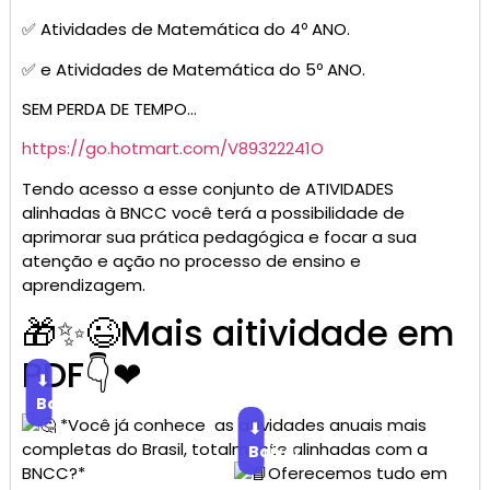
✅ Atividades de Matemática do 4º ANO.
✅ e Atividades de Matemática do 5º ANO.
SEM PERDA DE TEMPO…
https://go.hotmart.com/V89322241O
Tendo acesso a esse conjunto de ATIVIDADES
alinhadas à BNCC você terá a possibilidade de
aprimorar sua prática pedagógica e focar a sua
atenção e ação no processo de ensino e
aprendizagem.
🎁✨😉Mais aitividade em
PDF👇❤
⬇
Baixar
*Você já conhece as atividades anuais mais
⬇
completas do Brasil, totalmente alinhadas com a
Baixar
BNCC?*
Oferecemos tudo em