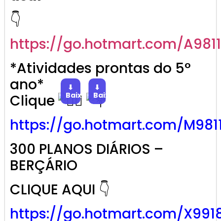
👇
https://go.
hotmart
.com/A981
*Atividades prontas do 5°
ano*
⬇
⬇
Baixar
Baixar
Clique
https://go.
hotmart
.com/M981
300 PLANOS DIÁRIOS –
BERÇÁRIO
CLIQUE AQUI 👇
https://go.hotmart.com/X991