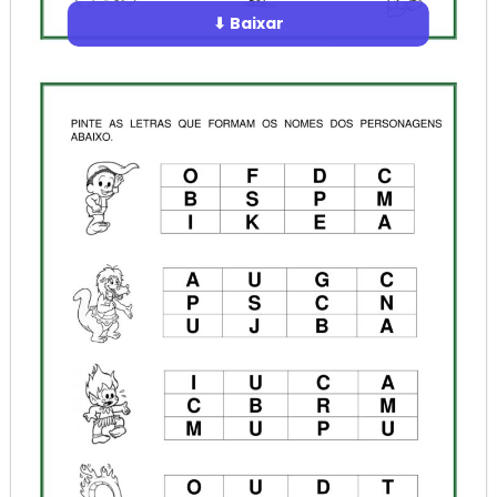
⬇ Baixar