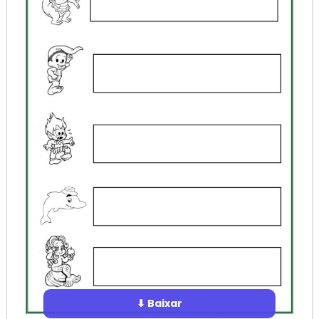
⬇ Baixar