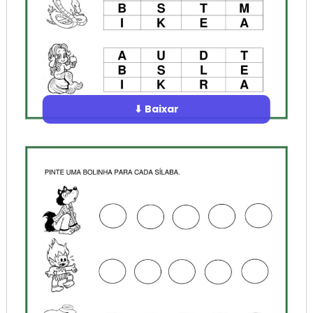
⬇ Baixar