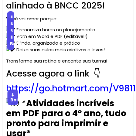
alinhado à BNCC 2025!
⬇
Você vai amar porque:
Baixar
⬇
Economiza horas no planejamento
Baixar
⬇
Vem em Word e PDF (editável!)
Baixar
⬇
É lindo, organizado e prático
Baixar
Deixa suas aulas mais criativas e leves!
Transforme sua rotina e encante sua turma!
Acesse agora o link 👇
https://go.
hotmart
.com/V981
⬇
Baixar
*Atividades incríveis
em PDF para o 4º ano, tudo
pronto para imprimir e
usar*