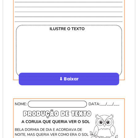
⬇ Baixar