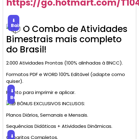
https://go.hotmart.com/T1
⬇
Baixar
O Combo de Atividades
Bimestrais mais completo
do Brasil!
2.000 Atividades Prontas (100% alinhadas à BNCC).
Formatos PDF e WORD 100% Editável (adapte como
quiser).
⬇
Pronto para imprimir e aplicar.
Baixar
BÔNUS EXCLUSIVOS INCLUSOS:
Planos Diários, Semanais e Mensais.
Sequências Didáticas + Atividades Dinâmicas.
⬇
Gabaritos Completos.