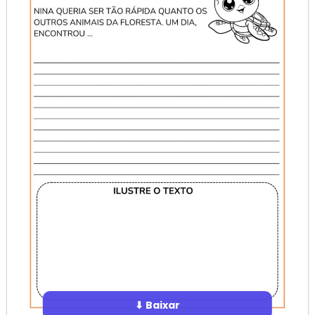
⬇ Baixar