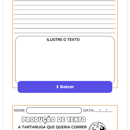
⬇ Baixar