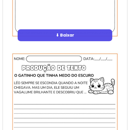
⬇ Baixar