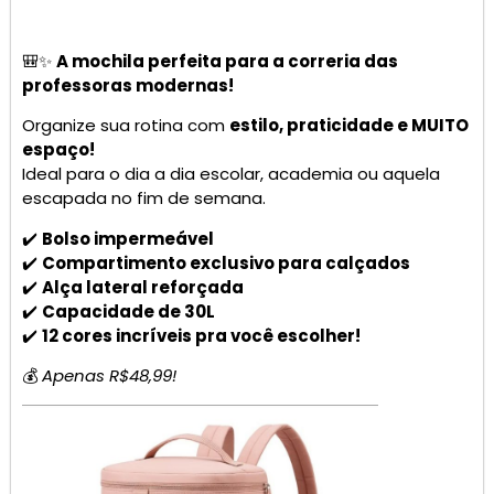
🎒✨
A mochila perfeita para a correria das
professoras modernas!
Organize sua rotina com
estilo, praticidade e MUITO
espaço!
Ideal para o dia a dia escolar, academia ou aquela
escapada no fim de semana.
✔️
Bolso impermeável
✔️
Compartimento exclusivo para calçados
✔️
Alça lateral reforçada
✔️
Capacidade de 30L
✔️
12 cores incríveis pra você escolher!
💰
Apenas R$48,99!