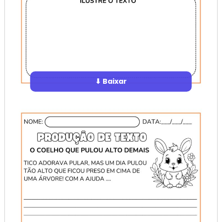
⬇ Baixar