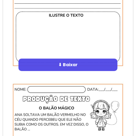
⬇ Baixar