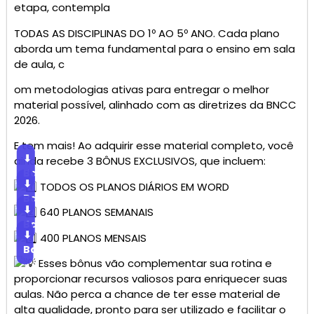
etapa, contempla
TODAS AS DISCIPLINAS DO 1º AO 5º ANO. Cada plano
aborda um tema fundamental para o ensino em sala
de aula, c
om metodologias ativas para entregar o melhor
material possível, alinhado com as diretrizes da BNCC
2026.
E tem mais! Ao adquirir esse material completo, você
⬇
ainda recebe 3 BÔNUS EXCLUSIVOS, que incluem:
Baixar
⬇
TODOS OS PLANOS DIÁRIOS EM WORD
Baixar
⬇
640 PLANOS SEMANAIS
Baixar
⬇
400 PLANOS MENSAIS
Baixar
Esses bônus vão complementar sua rotina e
proporcionar recursos valiosos para enriquecer suas
aulas. Não perca a chance de ter esse material de
alta qualidade, pronto para ser utilizado e facilitar o