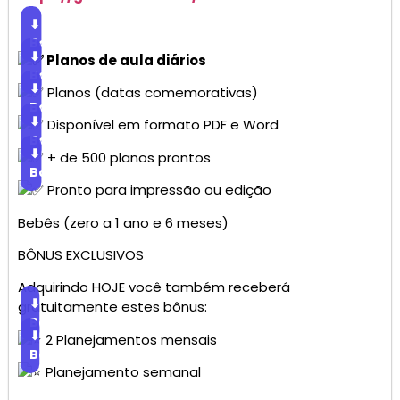
⬇
Baixar
⬇
Planos de aula diários
Baixar
⬇
Planos (datas comemorativas)
Baixar
⬇
Disponível em formato PDF e Word
Baixar
⬇
+ de 500 planos prontos
Baixar
Pronto para impressão ou edição
Bebês (zero a 1 ano e 6 meses)
BÔNUS EXCLUSIVOS
Adquirindo HOJE você também receberá
⬇
gratuitamente estes bônus:
Baixar
⬇
2 Planejamentos mensais
Baixar
Planejamento semanal