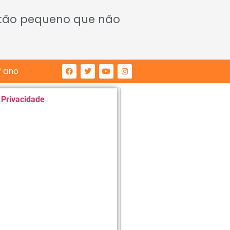
 tão pequeno que não
° ano
e Privacidade