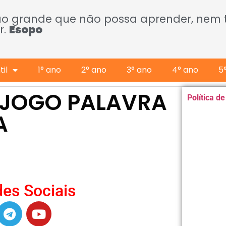
ão grande que não possa aprender, nem
r.
Esopo
il
1° ano
2° ano
3° ano
4° ano
5
 JOGO PALAVRA
Política d
A
es Sociais