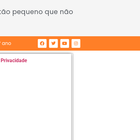
 tão pequeno que não
° ano
e Privacidade