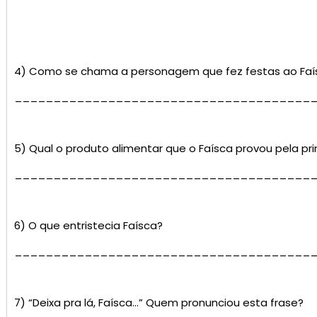
4) Como se chama a personagem que fez festas ao Faí
______________________________________
5) Qual o produto alimentar que o Faísca provou pela pr
______________________________________
6) O que entristecia Faísca?
______________________________________
7) “Deixa pra lá, Faísca…” Quem pronunciou esta frase?