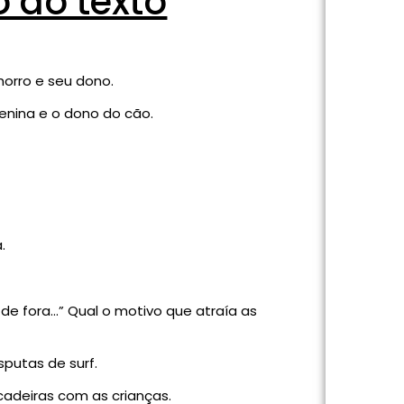
o do texto
e seu dono.
a e o dono do cão.
.
de fora…” Qual o motivo que atraía as
utas de surf.
as com as crianças.