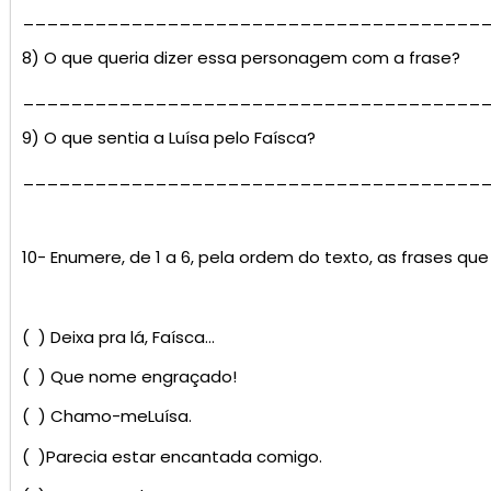
______________________________________
8) O que queria dizer essa personagem com a frase?
______________________________________
9) O que sentia a Luísa pelo Faísca?
______________________________________
10- Enumere, de 1 a 6, pela ordem do texto, as frases qu
( ) Deixa pra lá, Faísca…
( ) Que nome engraçado!
( ) Chamo-meLuísa.
( )Parecia estar encantada comigo.