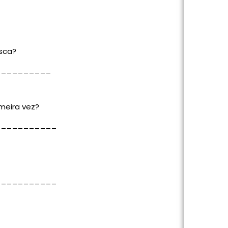
sca?
__________
imeira vez?
___________
___________