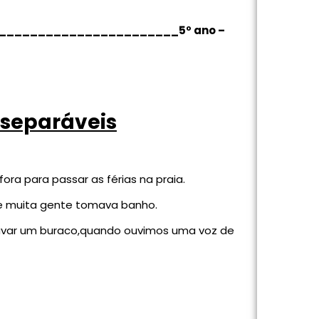
______________________5º ano –
nseparáveis
ra para passar as férias na praia.
 e muita gente tomava banho.
 cavar um buraco,quando ouvimos uma voz de