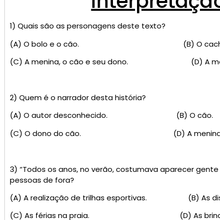
Interpretaçã
1) Quais são as personagens deste texto?
(A) O bolo e o cão. (B) O cachorro 
(C) A menina, o cão e seu dono. (D) A menin
2) Quem é o narrador desta história?
(A) O autor desconhecido. (B) O cão.
(C) O dono do cão. (D) A menina
3) “Todos os anos, no verão, costumava aparecer gente 
pessoas de fora?
(A) A realização de trilhas esportivas. (B) As disp
(C) As férias na praia. (D) As brincadeir