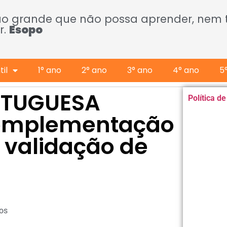
ão grande que não possa aprender, nem
r.
Esopo
il
1° ano
2° ano
3° ano
4° ano
5
RTUGUESA
Política d
complementação
 validação de
os