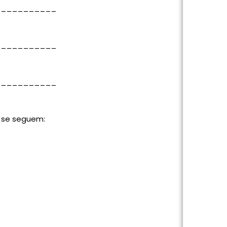
___________
___________
___________
e se seguem: