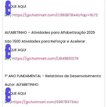
⬇
CLIQUE AQUI
Baixar
https://go.hotmart.com/C99387844U?ap=fb72
ALFABETINHO – Atividades para Alfabetização 2025
São 1500 Atividades para Reforçar e Acelerar .
⬇
CLIQUE AQUI
Baixar
https://go.hotmart.com/U94965107R
1º ANO FUNDAMENTAL – Relatórios de Desenvolvimento
Autor: ALFABETINHO
⬇
CLIQUE AQUI
Baixar
https://go.hotmart.com/S99783734U