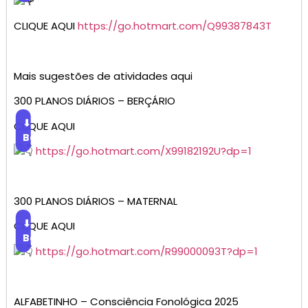
CLIQUE AQUI
https://go.hotmart.com/Q99387843T
Mais sugestões de atividades aqui
300 PLANOS DIÁRIOS – BERÇÁRIO
⬇
CLIQUE AQUI
Baixar
https://go.hotmart.com/X99182192U?dp=1
300 PLANOS DIÁRIOS – MATERNAL
⬇
CLIQUE AQUI
Baixar
https://go.hotmart.com/R99000093T?dp=1
ALFABETINHO – Consciência Fonológica 2025