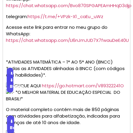
https://chat.whatsapp.com/Bvo870SPGAPEAmHHqD3djp
telegram:
https://t.me/+VPzk-X1_caEu_uWz
Acesse este link para entrar no meu grupo do
WhatsApp:
https://chat.whatsapp.com/LI6nJmJUD7X7fwauDeE40U
*ATIVIDADES MATEMÁTICA – 1° AO 5° ANO (BNCC)
Todas as ATIVIDADES alinhadas à BNCC (com códigos
⬇
das habilidades)*.
Baixar
⬇
CLIQUE AQUI
https://go.hotmart.com/V89322241O
Baixar
*O MELHOR MATERIAL DE EDUCAÇÃO ESPECIAL DO
BRASIL!*
O material completo contém mais de 850 páginas
com atividades para alfabetização, indicadas para
⬇
crianças de até 10 anos de idade.
Baixar